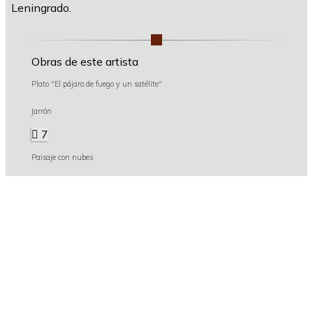
Leningrado.
Obras de este artista
Plato "El pájaro de fuego y un satélite"
Jarrón
7
Paisaje con nubes