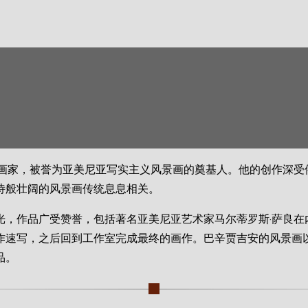
景画家，被誉为亚美尼亚写实主义风景画的奠基人。他的创作深受
诗般壮阔的风景画传统息息相关。
光，作品广受赞誉，包括著名亚美尼亚艺术家马尔蒂罗斯·萨良在
作速写，之后回到工作室完成最终的画作。巴辛贾吉安的风景画
品。