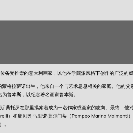
oro）是一位备受推崇的意大利画家，以他在学院派风格下创作的广泛
大利的蒙格拉萨诺出生，他来自一个与艺术息息相关的家庭。他的父
名为鲁本斯，以纪念著名画家鲁本斯。
本斯·桑托罗在那里摸索着成为一名作家或画家的志向。最终，他
relli）和庞贝奥·马里诺·莫尔门蒂（Pompeo Marino Mol
ts）。