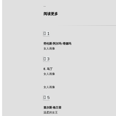
...
阅读更多
1
劳伦斯·阿尔玛-塔德玛
女人画像
3
E. 马丁
女人画像
女人画像
5
查尔斯·格兰登
温柔的女王