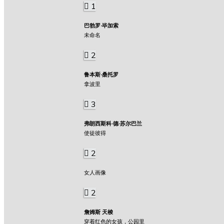
1
巴勃罗·毕加索
未命名
2
鲁本斯·桑托罗
拿波里
3
弗朗西斯科·德·苏尔巴兰
使徒彼得
2
女人画像
2
詹姆斯 天梭
穿着红色的女孩，公园里