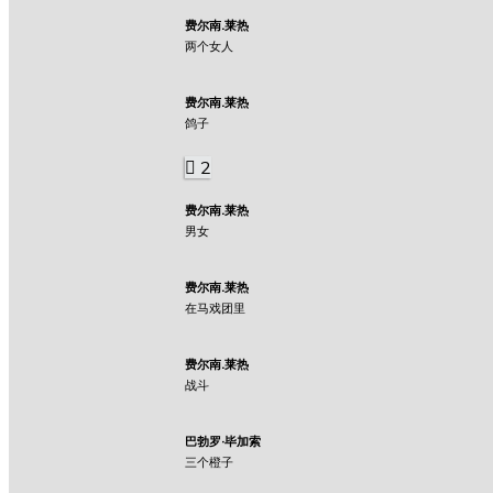
费尔南.莱热
两个女人
费尔南.莱热
鸽子
2
费尔南.莱热
男女
费尔南.莱热
在马戏团里
费尔南.莱热
战斗
巴勃罗·毕加索
三个橙子