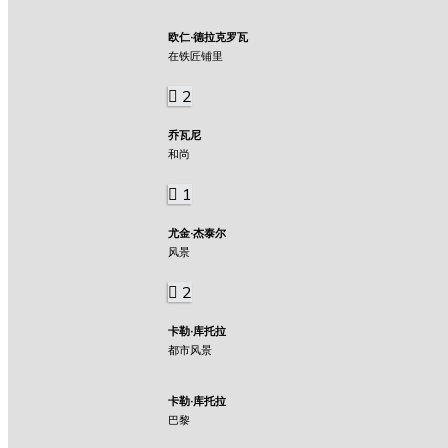
欧仁·德拉克罗瓦
在铁匠铺里
2
乔瓦尼
和尚
1
尤金·杰泰尔
风景
2
卡勒·库托拉
都市风景
卡勒·库托拉
巴黎