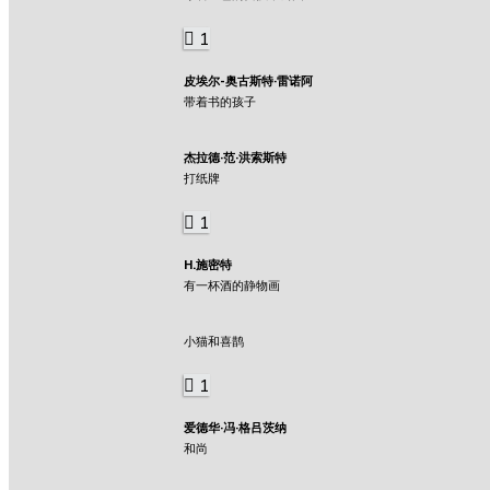
1
皮埃尔-奥古斯特·雷诺阿
带着书的孩子
杰拉德·范·洪索斯特
打纸牌
1
H.施密特
有一杯酒的静物画
小猫和喜鹊
1
爱德华·冯·格吕茨纳
和尚