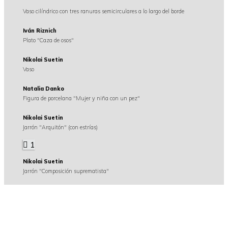
Vaso cilíndrico con tres ranuras semicirculares a lo largo del borde
Iván Riznich
Plato "Caza de osos"
Nikolai Suetin
Vaso
Natalia Danko
Figura de porcelana "Mujer y niña con un pez"
Nikolai Suetin
Jarrón "Arquitón" (con estrías)
1
Nikolai Suetin
Jarrón "Composición suprematista"