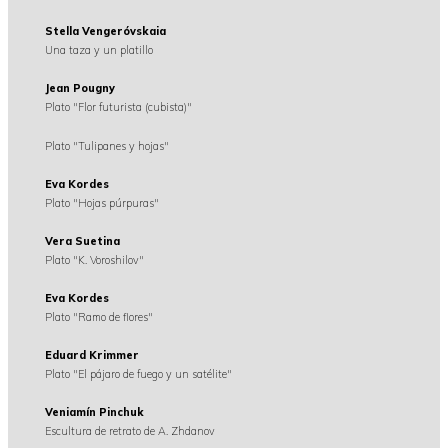
Stella Vengeróvskaia
Una taza y un platillo
Jean Pougny
Plato "Flor futurista (cubista)"
Plato "Tulipanes y hojas"
Eva Kordes
Plato "Hojas púrpuras"
Vera Suetina
Plato "K. Voroshilov"
Eva Kordes
Plato "Ramo de flores"
Eduard Krimmer
Plato "El pájaro de fuego y un satélite"
Veniamín Pinchuk
Escultura de retrato de A. Zhdanov