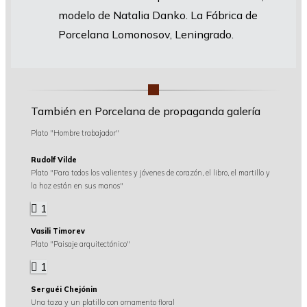
modelo de Natalia Danko. La Fábrica de
Porcelana Lomonosov, Leningrado.
También en Porcelana de propaganda galería
Plato "Hombre trabajador"
Rudolf Vilde
Plato "Para todos los valientes y jóvenes de corazón, el libro, el martillo y
la hoz están en sus manos"
1
Vasili Timorev
Plato "Paisaje arquitectónico"
1
Serguéi Chejónin
Una taza y un platillo con ornamento floral