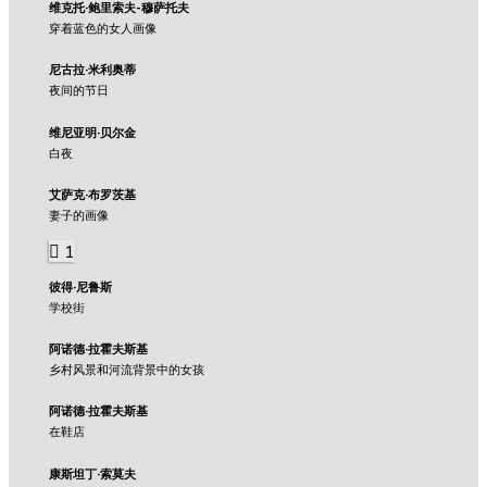
维克托·鲍里索夫-穆萨托夫
穿着蓝色的女人画像
尼古拉·米利奥蒂
夜间的节日
维尼亚明·贝尔金
白夜
艾萨克·布罗茨基
妻子的画像
1
彼得·尼鲁斯
学校街
阿诺德·拉霍夫斯基
乡村风景和河流背景中的女孩
阿诺德·拉霍夫斯基
在鞋店
康斯坦丁·索莫夫