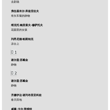
去剧场
弗拉基米尔·库兹涅佐夫
有矢车菊的静物
维克托·鲍里索夫-穆萨托夫
花园里的女孩
列昂尼德·帕斯纳克
凉台上
1
谢尔盖·苏戴金
静物
2
谢尔盖·苏戴金
静物
齐娜伊达·谢列布里亚科娃
春天田地
威廉-卡尔·普维特