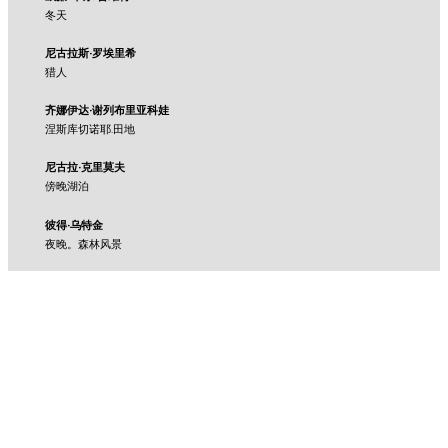
冬天
尼古拉斯·罗埃里希
猎人
齐娜伊达·谢列布里亚科娃
涅斯库切诺耶.田地
尼古拉·克里莫夫
傍晚湖泊
彼得·乌特金
夜晚。森林风景