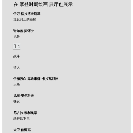
在 摩登时期绘画 展厅也展示
伊万·格拉博夫斯基
涅瓦河上的驳船
谢尔盖·契诃宁
风景
1
战斗
情人
伊丽莎白·库兹米娜-卡拉瓦耶娃
大殓
尤里·安年科夫
裸女
尼古拉·米利奥蒂
劫持欧罗巴
大卫·伯留克