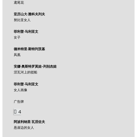
鸢尾花
亚历山大·雅科夫列夫
努比亚女人
菲利普·马利亚文
女子
德米特里·斯特列茨基
凤凰
安娜·奥斯特罗莫娃-列别杰娃
涅瓦河上的驳船
菲利普·马利亚文
女人画像
广告牌
4
阿波利纳里·瓦涅佐夫
悬崖边的女人