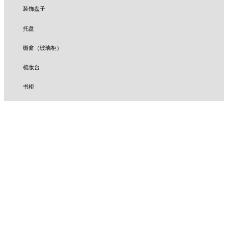
装饰盘子
托盘
橱窗（玻璃柜）
梳妆台
书柜