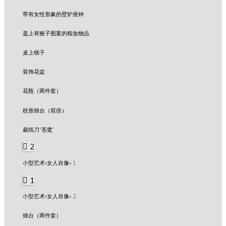
带有女性形象的壁炉座钟
盖上有猴子图案的梳妆物品
桌上镜子
装饰花盆
花瓶（两件套）
枝形烛台（双倍）
裁纸刀“苍鹭”
2
小型艺术«女人肖像» 1
1
小型艺术«女人肖像» 2
烛台（两件套）