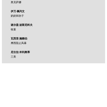
奥克萨娜
伊万·佩列文
奶奶和孙子
谢尔盖·波斯尼科夫
牧童
瓦西里·施赖伯
摩西阻止风暴
尼古拉·米利奥蒂
三美