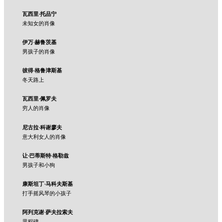
瓦西里·托品宁
未知女的肖像
伊万·赫鲁茨基
男孩子的肖像
彼得·格鲁津斯基
冬天路上
瓦西里·佩罗夫
穷人的肖像
尼古拉·科谢廖夫
意大利女人的肖像
让·巴蒂斯特·格勒兹
男孩子和小狗
康斯坦丁·马科夫斯基
打手摇风琴的小孩子
阿列克谢·萨夫拉索夫
里程碑