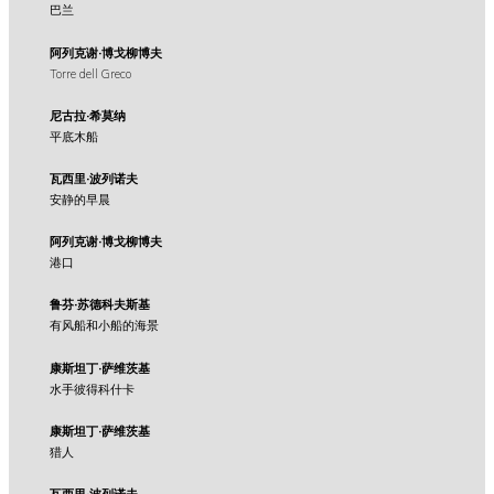
巴兰
阿列克谢·博戈柳博夫
Torre dell Greco
尼古拉·希莫纳
平底木船
瓦西里·波列诺夫
安静的早晨
阿列克谢·博戈柳博夫
港口
鲁芬·苏德科夫斯基
有风船和小船的海景
康斯坦丁·萨维茨基
水手彼得科什卡
康斯坦丁·萨维茨基
猎人
瓦西里·波列诺夫