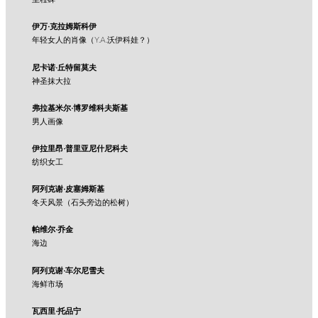
伊万·克拉姆斯科伊
年轻女人的肖像（Y.A.沃伊科娃？）
尼卡诺·丘特留莫夫
神圣抹大拉
弗拉基米尔·博罗维科夫斯基
男人画像
伊拉里昂·普里亚尼什尼科夫
纺织女工
阿列克谢·皮塞姆斯基
冬天风景（石头旁边的松树）
帕维尔·乔金
海边
阿列克谢·车尔尼雪夫
海鲜市场
瓦西里·托品宁