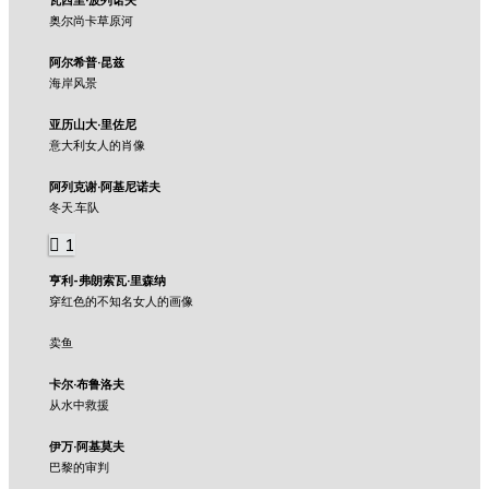
奥尔尚卡草原河
阿尔希普·昆兹
海岸风景
亚历山大·里佐尼
意大利女人的肖像
阿列克谢·阿基尼诺夫
冬天.车队
1
亨利-弗朗索瓦·里森纳
穿红色的不知名女人的画像
卖鱼
卡尔·布鲁洛夫
从水中救援
伊万·阿基莫夫
巴黎的审判