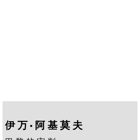
伊万·阿基莫夫