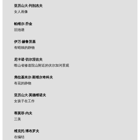
亚历山大·列别杰夫
女人画像
帕维尔·乔金
旧池塘
伊万·赫鲁茨基
有蜡烛的静物
尼卡诺·切尔涅佐夫
喀山省修道院山附近的伏尔加河景观
弗拉基米尔·斯维尔奇科夫
有花的静物
亚历山大·莫德维诺夫
女孩子在工作
蒂莫菲·内夫
三美
维克托·博布罗夫
在编结