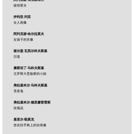
彼得霍夫
伊利亚·列宾
女人画像
阿列克谢·哈尔拉莫夫
女孩子的肖像
谢尔盖·瓦西尔科夫斯基
日落
康斯坦丁·马科夫斯基
古罗斯大贵族家的小姐
弗拉基米尔·马科夫斯基
吝啬鬼
弗拉基米尔·德里滕普雷斯
玫瑰花
基里尔·勒莫克
坐在扶手椅上的自画像