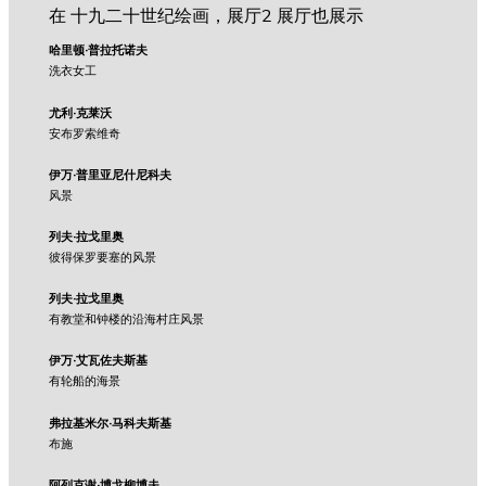
在 十九二十世纪绘画，展厅2 展厅也展示
哈里顿·普拉托诺夫
洗衣女工
尤利·克莱沃
安布罗索维奇
伊万·普里亚尼什尼科夫
风景
列夫·拉戈里奥
彼得保罗要塞的风景
列夫·拉戈里奥
有教堂和钟楼的沿海村庄风景
伊万·艾瓦佐夫斯基
有轮船的海景
弗拉基米尔·马科夫斯基
布施
阿列克谢·博戈柳博夫