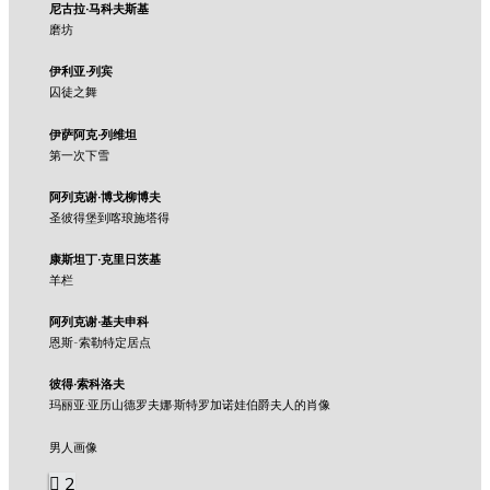
尼古拉·马科夫斯基
磨坊
伊利亚·列宾
囚徒之舞
伊萨阿克·列维坦
第一次下雪
阿列克谢·博戈柳博夫
圣彼得堡到喀琅施塔得
康斯坦丁·克里日茨基
羊栏
阿列克谢·基夫申科
恩斯-索勒特定居点
彼得·索科洛夫
玛丽亚·亚历山德罗夫娜·斯特罗加诺娃伯爵夫人的肖像
男人画像
2