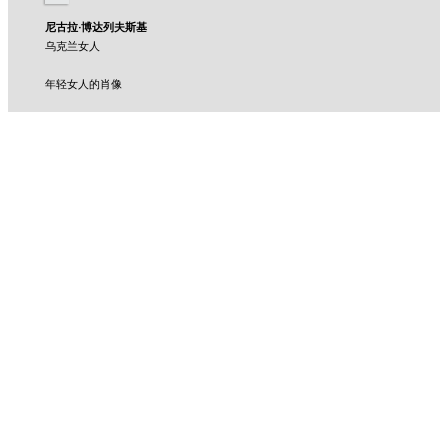
尼古拉·博达列夫斯基
乌克兰女人
年轻女人的肖像