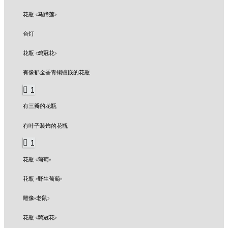
花瓶 «马蹄莲»
台灯
花瓶 «鸡冠花»
有像郁金香青铜镶嵌的花瓶
1
有三瓣的花瓶
有叶子装饰的花瓶
1
花瓶 «葡萄»
花瓶 «野生葡萄»
雕像«老鼠»
花瓶 «鸡冠花»