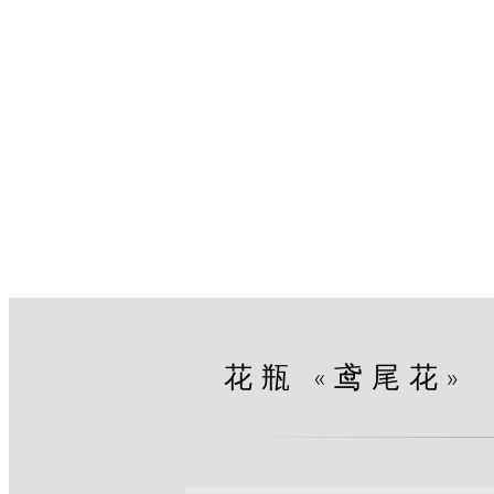
花瓶 «鸢尾花»