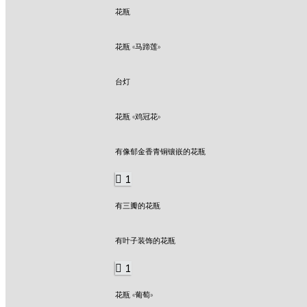
花瓶
花瓶 «马蹄莲»
台灯
花瓶 «鸡冠花»
有像郁金香青铜镶嵌的花瓶
1
有三瓣的花瓶
有叶子装饰的花瓶
1
花瓶 «葡萄»