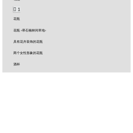
1
花瓶
花瓶 «帚石楠林间草地»
具有花卉装饰的花瓶
两个女性形象的花瓶
酒杯