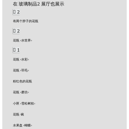
在 玻璃制品2 展厅也展示
2
有两个脖子的花瓶
2
花瓶 «水世界»
1
花瓶 «水彩»
花瓶 «羽毛»
粉红色的花瓶
花瓶 «磨坊»
小匣 «雪松树枝»
花瓶-碗
水果盘 «蝴蝶»