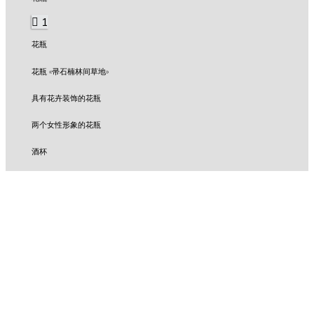
1
花瓶
花瓶 «帚石楠林间草地»
具有花卉装饰的花瓶
两个女性形象的花瓶
酒杯