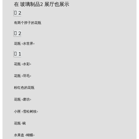
在 玻璃制品2 展厅也展示
2
有两个脖子的花瓶
2
花瓶 «水世界»
1
花瓶 «水彩»
花瓶 «羽毛»
粉红色的花瓶
花瓶 «磨坊»
小匣 «雪松树枝»
花瓶-碗
水果盘 «蝴蝶»