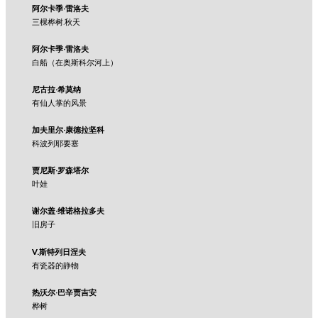
阿尔卡季·雷洛夫
三棵桦树.秋天
阿尔卡季·雷洛夫
白船（在奥斯科尔河上）
尼古拉·希莫纳
有仙人掌的风景
加夫里尔·康德拉坚科
科波列耶要塞
贾尼斯·罗森塔尔
叶娃
谢尔盖·维诺格拉多夫
旧房子
V.斯特列日涅夫
有瓷器的静物
热沃尔·巴辛贾吉安
桦树