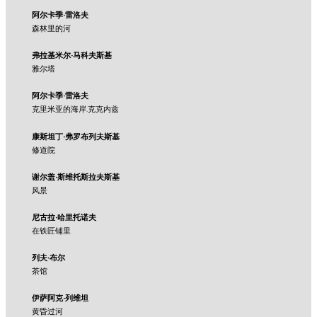
阿尔卡季·雷洛夫
森林里的河
弗拉基米尔·马科夫斯基
雅尔塔
阿尔卡季·雷洛夫
克里米亚的海岸.克克内兹
康斯坦丁·弗罗布列夫斯基
修道院
谢尔盖·斯维托斯拉夫斯基
风景
尼古拉·哈里托诺夫
在铁匠铺里
列夫·布尔
茶馆
伊萨阿克·列维坦
黄昏过河