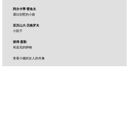
阿尔卡季·雷洛夫
通往别墅的小路
亚历山大·贝格罗夫
小院子
彼得·盖勒
有蓝花的静物
拿着小穗的女人的肖像