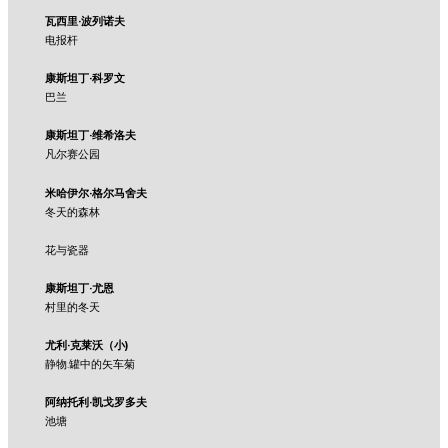
瓦西里·波列诺夫
电报杆
康斯坦丁·科罗文
巴兰
康斯坦丁·维希洛夫
凡尔赛公园
米哈伊尔·格尔马舍夫
冬天的森林
花与瓷器
康斯坦丁·尤恩
村里的冬天
尤利·克莱沃（小)
静物.罐中的矢车菊
阿纳托利·凯戈罗多夫
池塘