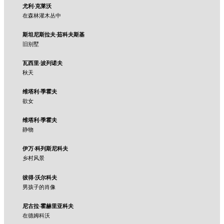
尤利·克莱沃
在森林灌木丛中
斯坦尼斯拉夫·茹科夫斯基
旧别墅
瓦西里·波列诺夫
秋天
维塔利·季霍夫
欲女
维塔利·季霍夫
静物
伊万·科列斯尼科夫
乡村风景
彼得·沃尔科夫
男孩子的肖像
尼古拉·霍赫里亚科夫
在德姆科沃