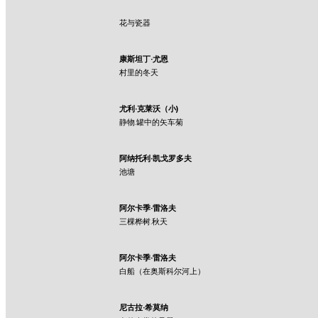
花与瓷器
康斯坦丁·尤恩
村里的冬天
尤利·克莱沃（小)
静物.罐中的矢车菊
阿纳托利·凯戈罗多夫
池塘
阿尔卡季·雷洛夫
三棵桦树.秋天
阿尔卡季·雷洛夫
白船（在奥斯科尔河上）
尼古拉·希莫纳