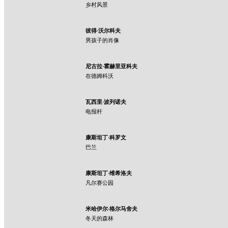
乡村风景
彼得·沃尔科夫
男孩子的肖像
尼古拉·霍赫里亚科夫
在德姆科沃
瓦西里·波列诺夫
电报杆
康斯坦丁·科罗文
巴兰
康斯坦丁·维希洛夫
凡尔赛公园
米哈伊尔·格尔马舍夫
冬天的森林