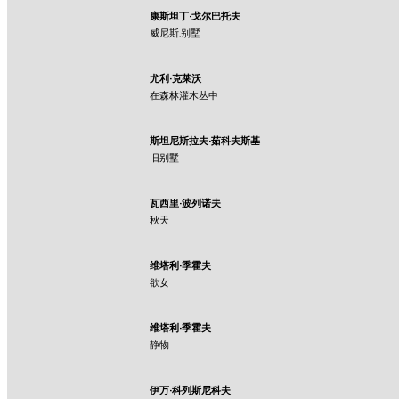
康斯坦丁·戈尔巴托夫
威尼斯.别墅
尤利·克莱沃
在森林灌木丛中
斯坦尼斯拉夫·茹科夫斯基
旧别墅
瓦西里·波列诺夫
秋天
维塔利·季霍夫
欲女
维塔利·季霍夫
静物
伊万·科列斯尼科夫