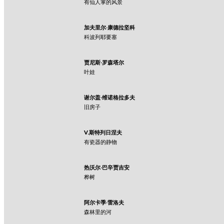
有仙人掌的风景
加夫里尔·康德拉坚科
科波列耶要塞
贾尼斯·罗森塔尔
叶娃
谢尔盖·维诺格拉多夫
旧房子
V.斯特列日涅夫
有瓷器的静物
热沃尔·巴辛贾吉安
桦树
阿尔卡季·雷洛夫
森林里的河