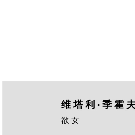
维塔利·季霍
欲女