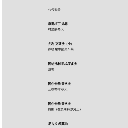
花与瓷器
康斯坦丁·尤恩
村里的冬天
尤利·克莱沃（小)
静物.罐中的矢车菊
阿纳托利·凯戈罗多夫
池塘
阿尔卡季·雷洛夫
三棵桦树.秋天
阿尔卡季·雷洛夫
白船（在奥斯科尔河上）
尼古拉·希莫纳