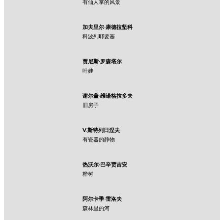
有仙人掌的风景
加夫里尔·康德拉坚科
科波列耶要塞
贾尼斯·罗森塔尔
叶娃
谢尔盖·维诺格拉多夫
旧房子
V.斯特列日涅夫
有瓷器的静物
热沃尔·巴辛贾吉安
桦树
阿尔卡季·雷洛夫
森林里的河