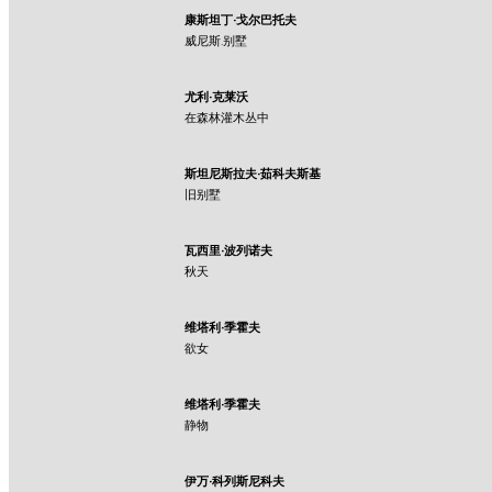
康斯坦丁·戈尔巴托夫
威尼斯.别墅
尤利·克莱沃
在森林灌木丛中
斯坦尼斯拉夫·茹科夫斯基
旧别墅
瓦西里·波列诺夫
秋天
维塔利·季霍夫
欲女
维塔利·季霍夫
静物
伊万·科列斯尼科夫