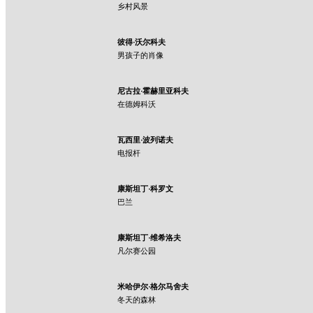
乡村风景
彼得·沃尔科夫
男孩子的肖像
尼古拉·霍赫里亚科夫
在德姆科沃
瓦西里·波列诺夫
电报杆
康斯坦丁·科罗文
巴兰
康斯坦丁·维希洛夫
凡尔赛公园
米哈伊尔·格尔马舍夫
冬天的森林