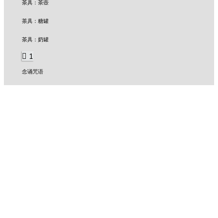
茶具：茶壺
茶具：糖罐
茶具：奶罐
1
念诵咒语