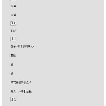
翠菊
翠菊
6
花瓶
1
盘子 «带隼的骑马人»
花瓶
碗
碗
带花卉装饰的盘子
茶具：杯子和茶托
1