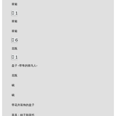
翠菊
1
翠菊
翠菊
6
花瓶
1
盘子 «带隼的骑马人»
花瓶
碗
碗
带花卉装饰的盘子
茶具：杯子和茶托