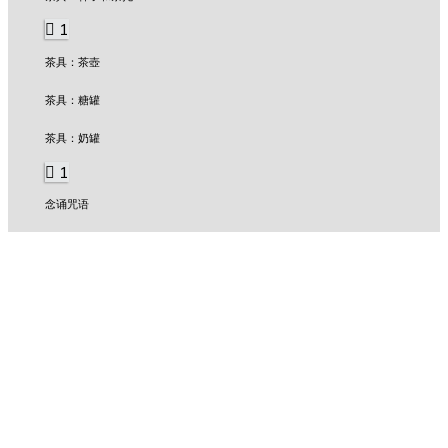
1
茶具：茶壺
茶具：糖罐
茶具：奶罐
1
念诵咒语