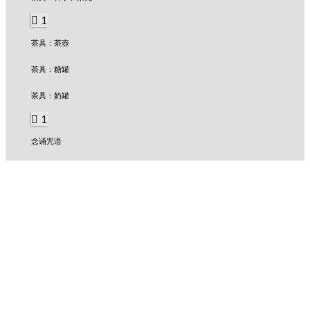
1
茶具：茶壺
茶具：糖罐
茶具：奶罐
1
念诵咒语