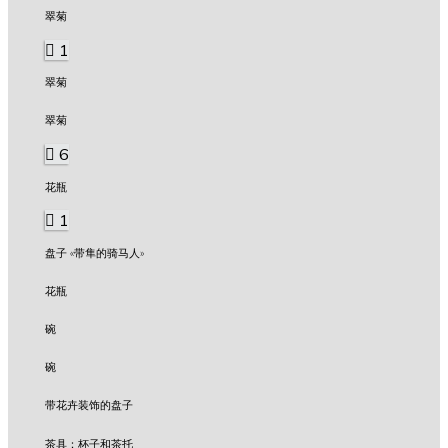
翠菊
1
翠菊
翠菊
6
花瓶
1
盘子 «带隼的骑马人»
花瓶
碗
碗
带花卉装饰的盘子
茶具：杯子和茶托