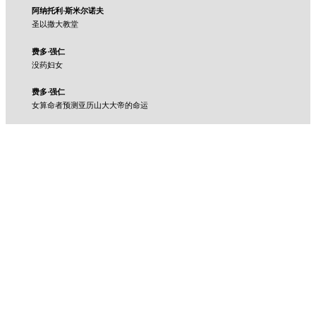
阿纳托利·斯米尔诺夫
圣以撒大教堂
费多·强仁
没药妇女
费多·强仁
女算命者预测亚历山大大帝的命运