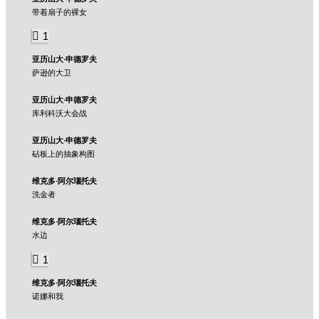
带着扇子的裸女
1
亚历山大·申德罗夫
萨逊的大卫
亚历山大·申德罗夫
库利科沃大会战
亚历山大·申德罗夫
砧板上的抽象构图
维克多·阿尔瑙托夫
洗金者
维克多·阿尔瑙托夫
水边
1
维克多·阿尔瑙托夫
诺娜和我