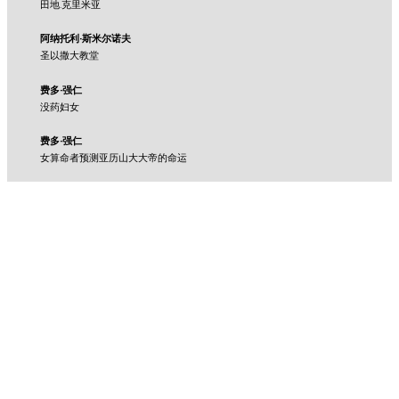
田地.克里米亚
阿纳托利·斯米尔诺夫
圣以撒大教堂
费多·强仁
没药妇女
费多·强仁
女算命者预测亚历山大大帝的命运