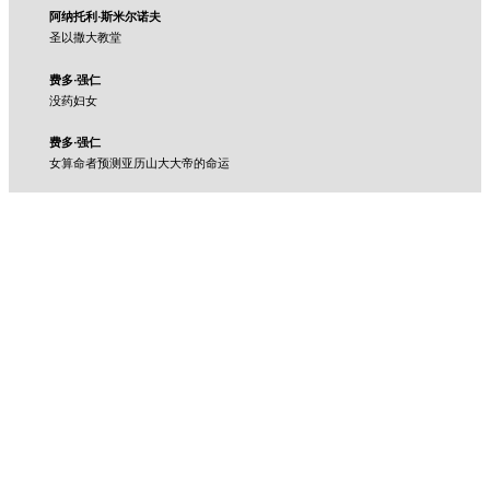
阿纳托利·斯米尔诺夫
圣以撒大教堂
费多·强仁
没药妇女
费多·强仁
女算命者预测亚历山大大帝的命运