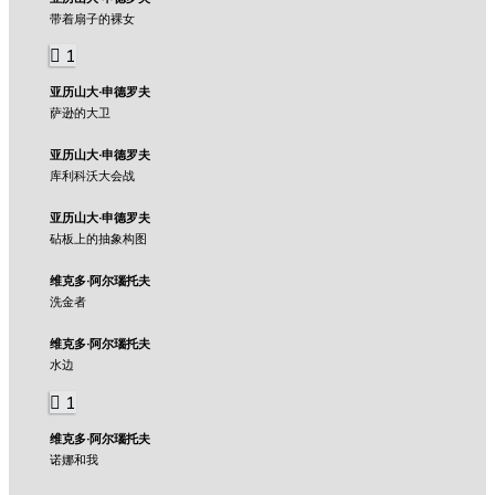
带着扇子的裸女
1
亚历山大·申德罗夫
萨逊的大卫
亚历山大·申德罗夫
库利科沃大会战
亚历山大·申德罗夫
砧板上的抽象构图
维克多·阿尔瑙托夫
洗金者
维克多·阿尔瑙托夫
水边
1
维克多·阿尔瑙托夫
诺娜和我