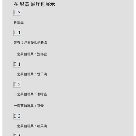
在 银器 展厅也展示
3
鼻烟壶
1
装有 1 卢布硬币的托盘
一套茶咖啡具：洗杯盆
1
一套茶咖啡具：饼干碗
2
一套茶咖啡具：咖啡壶
一套茶咖啡具：茶壶
3
一套茶咖啡具：糖果碗