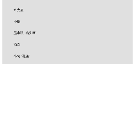
水火壶
小锅
墨水瓶 “猫头鹰”
酒壶
小勺 “孔雀”