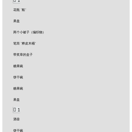
1
花瓶 ”船“
果盘
两个小被子（编织物）
笔筒 “桦皮木桶“
带奖章的盒子
糖果碗
饼干碗
糖果碗
果盘
1
酒壶
饼干碗