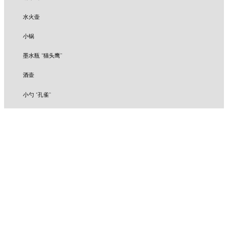
水火壶
小锅
墨水瓶 “猫头鹰”
酒壶
小勺 “孔雀”