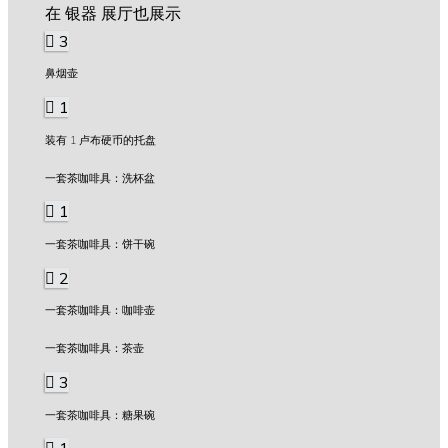
在 银器 展厅也展示
3
鼻烟壶
1
装有 1 卢布硬币的托盘
一套茶咖啡具：洗杯盆
1
一套茶咖啡具：饼干碗
2
一套茶咖啡具：咖啡壶
一套茶咖啡具：茶壶
3
一套茶咖啡具：糖果碗