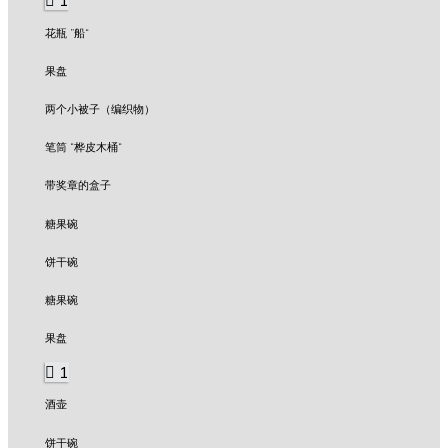
1
花瓶 ”船“
果盘
两个小被子（编织物）
笔筒 “桦皮木桶“
带奖章的盒子
糖果碗
饼干碗
糖果碗
果盘
1
酒壶
饼干碗