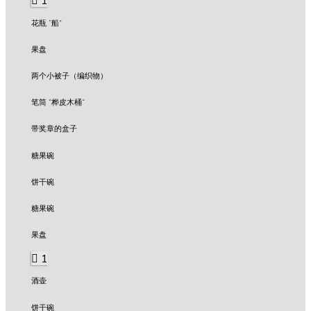
1
花瓶 ”船“
果盘
两个小被子（编织物）
笔筒 “桦皮木桶“
带奖章的盒子
糖果碗
饼干碗
糖果碗
果盘
1
酒壶
饼干碗