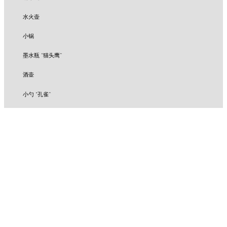
水火壶
小锅
墨水瓶 “猫头鹰”
酒壶
小勺 “孔雀”