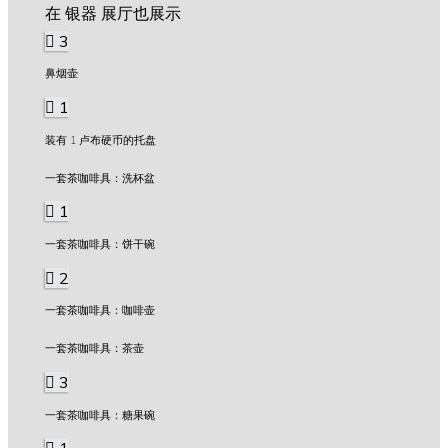
在 银器 展厅也展示
3
鼻烟壶
1
装有 1 卢布硬币的托盘
一套茶咖啡具：洗杯盆
1
一套茶咖啡具：饼干碗
2
一套茶咖啡具：咖啡壶
一套茶咖啡具：茶壶
3
一套茶咖啡具：糖果碗