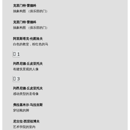
克里门特·雷德科
抽象构图 （俱乐部的门）
克里门特·雷德科
抽象构图 （俱乐部的门）
阿里斯塔克·伦图洛夫
白色的教堂，粉红色的马
1
列昂尼德·丘皮亚托夫
有建筑景观的人像
3
列昂尼德·丘皮亚托夫
感动类型的圣母像
弗拉基米尔·马拉吉斯
穿毡靴的脚
尼古拉·西涅祖博夫
艺术学院的室内