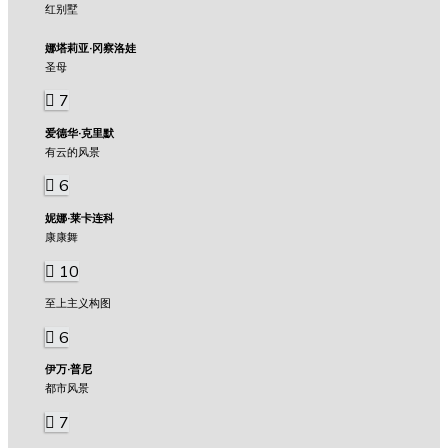
红别墅
娜塔莉亚·冈察洛娃
圣母
7
爱德华·克里默
有云的风景
6
妮娜·莱卡连科
康康舞
10
至上主义构图
6
伊万·普尼
都市风景
7