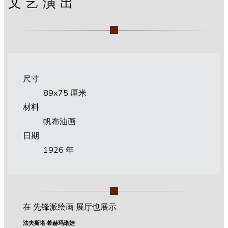
文艺演出
尺寸
89х75 厘米
材料
帆布油画
日期
1926 年
在 先锋派绘画 展厅也展示
法夫斯塔·希赫玛诺娃