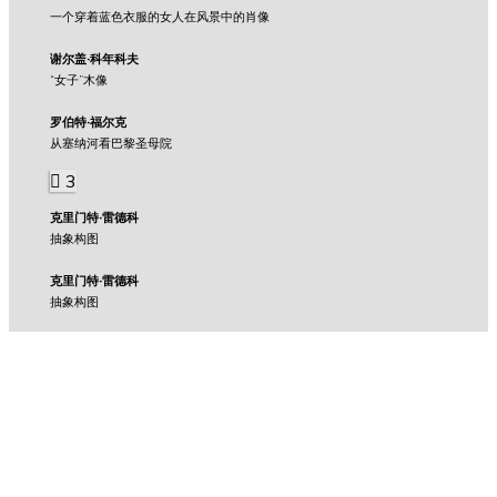
一个穿着蓝色衣服的女人在风景中的肖像
谢尔盖·科年科夫
“女子”木像
罗伯特·福尔克
从塞纳河看巴黎圣母院
3
克里门特·雷德科
抽象构图
克里门特·雷德科
抽象构图