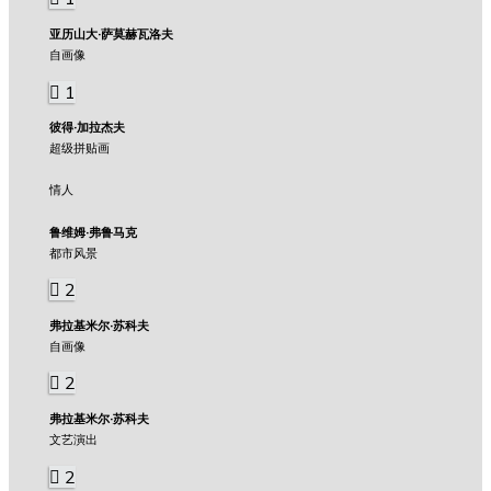
亚历山大·萨莫赫瓦洛夫
自画像
1
彼得·加拉杰夫
超级拼贴画
情人
鲁维姆·弗鲁马克
都市风景
2
弗拉基米尔·苏科夫
自画像
2
弗拉基米尔·苏科夫
文艺演出
2