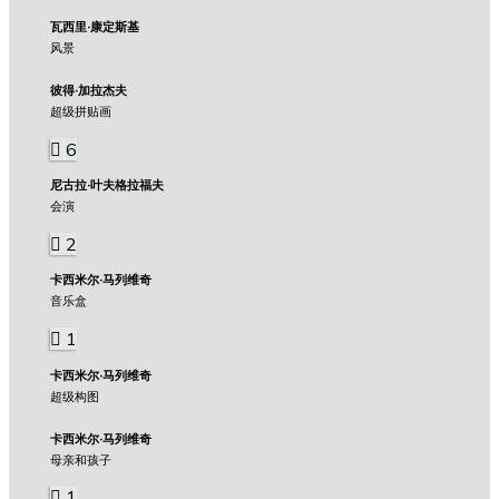
瓦西里·康定斯基
风景
彼得·加拉杰夫
超级拼贴画
6
尼古拉·叶夫格拉福夫
会演
2
卡西米尔·马列维奇
音乐盒
1
卡西米尔·马列维奇
超级构图
卡西米尔·马列维奇
母亲和孩子
1