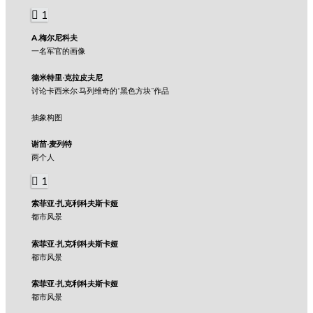
1
A.梅尔尼科夫
一名军官的画像
德米特里·克拉皮夫尼
讨论卡西米尔·马列维奇的“黑色方块”作品
抽象构图
谢苗·麦列特
两个人
1
索菲亚·扎克利科夫斯卡娅
都市风景
索菲亚·扎克利科夫斯卡娅
都市风景
索菲亚·扎克利科夫斯卡娅
都市风景