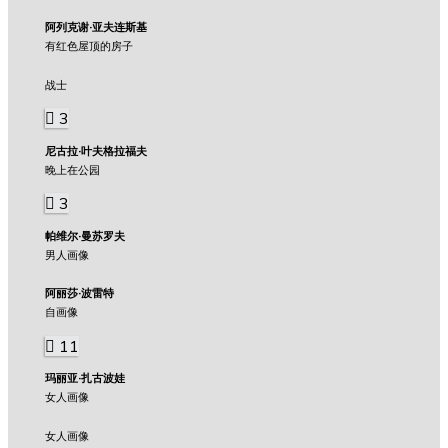
阿列克谢·亚夫连斯基
有红色屋顶的房子
战士
3
尼古拉·叶夫格拉福夫
晚上在公园
3
帕维尔·曼苏罗夫
男人画像
阿丽莎·波雷特
自画像
11
玛丽亚·扎古波娃
女人画像
女人画像