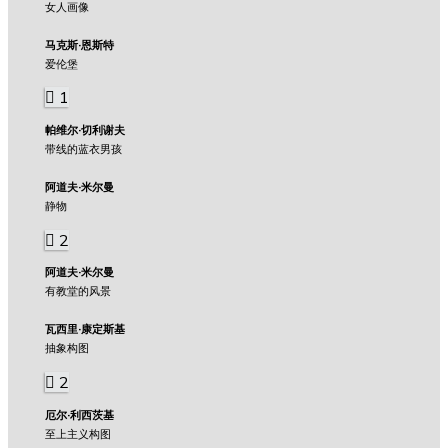
女人画像
马克斯·恩斯特
爱伦堡
1
帕维尔·切利谢夫
带线的蓝衣男孩
阿道夫·米尔曼
静物
2
阿道夫·米尔曼
有教堂的风景
瓦西里·康定斯基
抽象构图
2
厄尔·利西茨基
至上主义构图