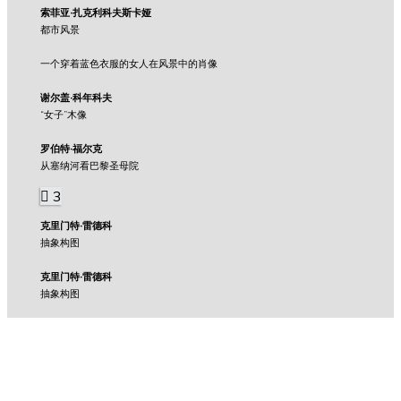
索菲亚·扎克利科夫斯卡娅
都市风景
一个穿着蓝色衣服的女人在风景中的肖像
谢尔盖·科年科夫
“女子”木像
罗伯特·福尔克
从塞纳河看巴黎圣母院
3
克里门特·雷德科
抽象构图
克里门特·雷德科
抽象构图