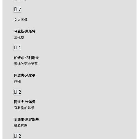
7
女人画像
马克斯·恩斯特
爱伦堡
1
帕维尔·切利谢夫
带线的蓝衣男孩
阿道夫·米尔曼
静物
2
阿道夫·米尔曼
有教堂的风景
瓦西里·康定斯基
抽象构图
2