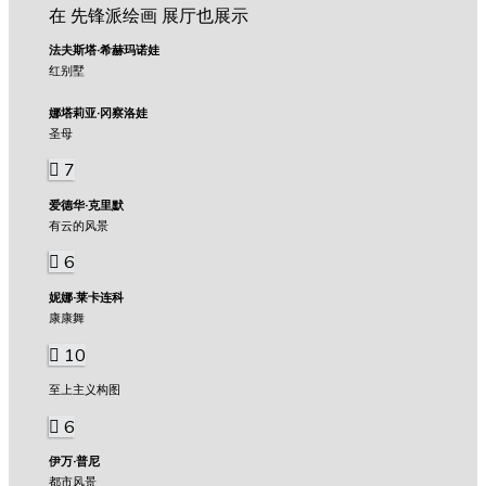
在 先锋派绘画 展厅也展示
法夫斯塔·希赫玛诺娃
红别墅
娜塔莉亚·冈察洛娃
圣母
7
爱德华·克里默
有云的风景
6
妮娜·莱卡连科
康康舞
10
至上主义构图
6
伊万·普尼
都市风景