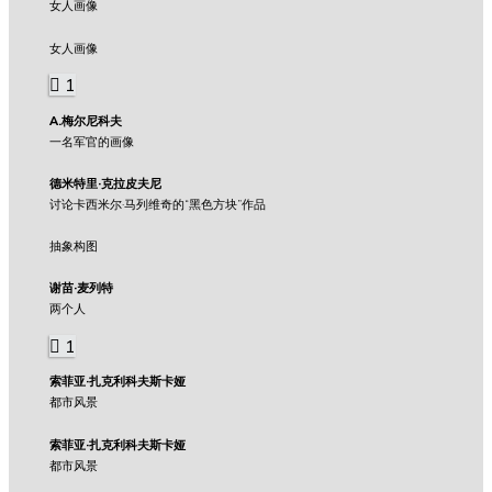
女人画像
女人画像
1
A.梅尔尼科夫
一名军官的画像
德米特里·克拉皮夫尼
讨论卡西米尔·马列维奇的“黑色方块”作品
抽象构图
谢苗·麦列特
两个人
1
索菲亚·扎克利科夫斯卡娅
都市风景
索菲亚·扎克利科夫斯卡娅
都市风景