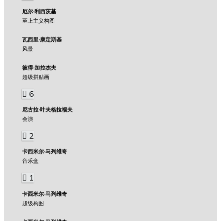
厄尔·利西茨基
至上主义构图
瓦西里·康定斯基
风景
彼得·加拉杰夫
超级拼贴画
6
尼古拉·叶夫格拉福夫
会演
2
卡西米尔·马列维奇
音乐盒
1
卡西米尔·马列维奇
超级构图