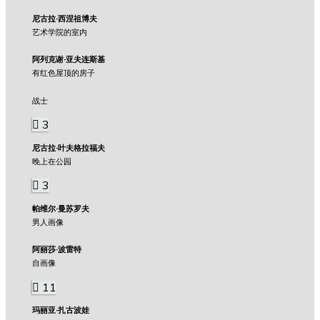
尼古拉·西涅祖博夫
艺术学院的室内
阿列克谢·亚夫连斯基
有红色屋顶的房子
战士
3
尼古拉·叶夫格拉福夫
晚上在公园
3
帕维尔·曼苏罗夫
男人画像
阿丽莎·波雷特
自画像
11
玛丽亚·扎古波娃