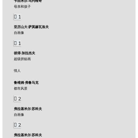
卡西米尔·马列维奇
母亲和孩子
1
亚历山大·萨莫赫瓦洛夫
自画像
1
彼得·加拉杰夫
超级拼贴画
情人
鲁维姆·弗鲁马克
都市风景
2
弗拉基米尔·苏科夫
自画像
2
弗拉基米尔·苏科夫