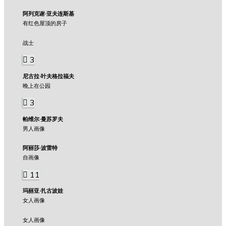
阿列克谢·亚夫连斯基
有红色屋顶的房子
战士
3
尼古拉·叶夫格拉福夫
晚上在公园
3
帕维尔·曼苏罗夫
男人画像
阿丽莎·波雷特
自画像
11
玛丽亚·扎古波娃
女人画像
女人画像