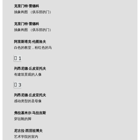
克里门特·雷德科
抽象构图 （俱乐部的门）
克里门特·雷德科
抽象构图 （俱乐部的门）
阿里斯塔克·伦图洛夫
白色的教堂，粉红色的马
1
列昂尼德·丘皮亚托夫
有建筑景观的人像
3
列昂尼德·丘皮亚托夫
感动类型的圣母像
弗拉基米尔·马拉吉斯
穿毡靴的脚
尼古拉·西涅祖博夫
艺术学院的室内