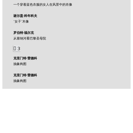
一个穿着蓝色衣服的女人在风景中的肖像
谢尔盖·科年科夫
“女子”木像
罗伯特·福尔克
从塞纳河看巴黎圣母院
3
克里门特·雷德科
抽象构图
克里门特·雷德科
抽象构图