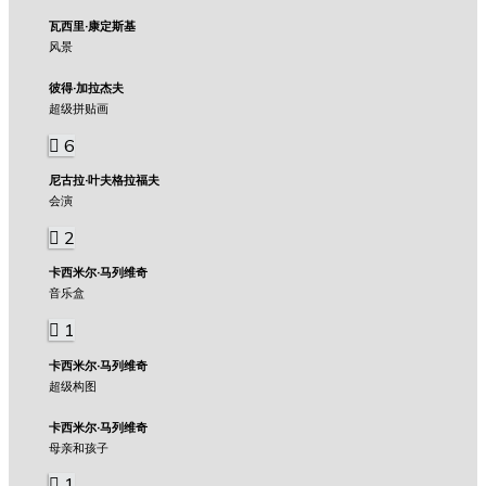
瓦西里·康定斯基
风景
彼得·加拉杰夫
超级拼贴画
6
尼古拉·叶夫格拉福夫
会演
2
卡西米尔·马列维奇
音乐盒
1
卡西米尔·马列维奇
超级构图
卡西米尔·马列维奇
母亲和孩子
1