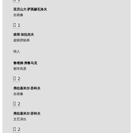
亚历山大·萨莫赫瓦洛夫
自画像
1
彼得·加拉杰夫
超级拼贴画
情人
鲁维姆·弗鲁马克
都市风景
2
弗拉基米尔·苏科夫
自画像
2
弗拉基米尔·苏科夫
文艺演出
2