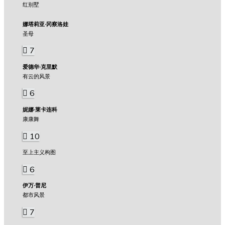
红别墅
娜塔莉亚·冈察洛娃
圣母
7
爱德华·克里默
有云的风景
6
妮娜·莱卡连科
康康舞
10
至上主义构图
6
伊万·普尼
都市风景
7