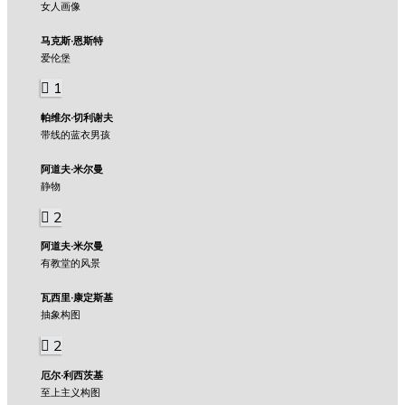
女人画像
马克斯·恩斯特
爱伦堡
1
帕维尔·切利谢夫
带线的蓝衣男孩
阿道夫·米尔曼
静物
2
阿道夫·米尔曼
有教堂的风景
瓦西里·康定斯基
抽象构图
2
厄尔·利西茨基
至上主义构图