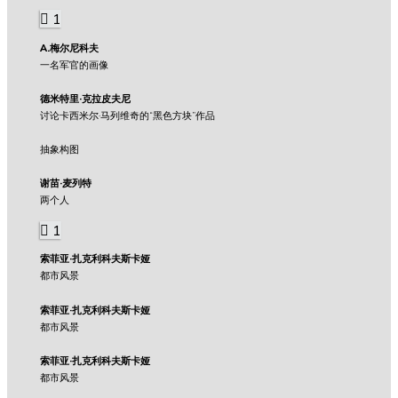
1
A.梅尔尼科夫
一名军官的画像
德米特里·克拉皮夫尼
讨论卡西米尔·马列维奇的“黑色方块”作品
抽象构图
谢苗·麦列特
两个人
1
索菲亚·扎克利科夫斯卡娅
都市风景
索菲亚·扎克利科夫斯卡娅
都市风景
索菲亚·扎克利科夫斯卡娅
都市风景