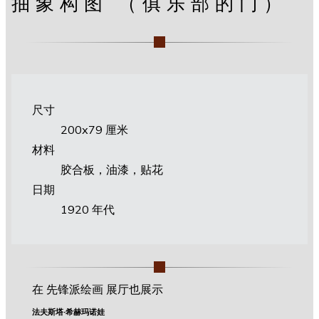
抽象构图 （俱乐部的门）
尺寸
200х79 厘米
材料
胶合板，油漆，贴花
日期
1920 年代
在 先锋派绘画 展厅也展示
法夫斯塔·希赫玛诺娃