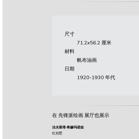
尺寸
71.2х56.2 厘米
材料
帆布油画
日期
1920-1930 年代
在 先锋派绘画 展厅也展示
法夫斯塔·希赫玛诺娃
红别墅