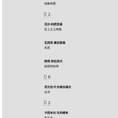
抽象构图
2
厄尔·利西茨基
至上主义构图
瓦西里·康定斯基
风景
彼得·加拉杰夫
超级拼贴画
6
尼古拉·叶夫格拉福夫
会演
2
卡西米尔·马列维奇
音乐盒