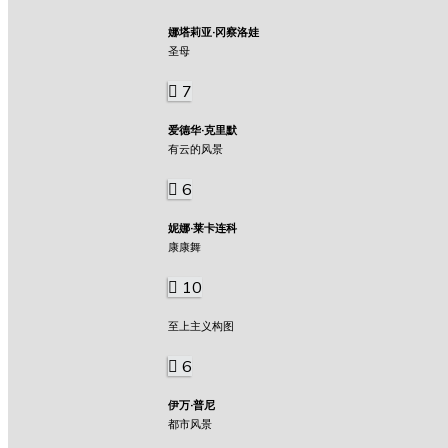
娜塔莉亚·冈察洛娃
圣母
7
爱德华·克里默
有云的风景
6
妮娜·莱卡连科
康康舞
10
至上主义构图
6
伊万·普尼
都市风景