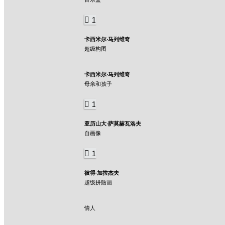
1
卡西米尔·马列维奇
超级构图
卡西米尔·马列维奇
母亲和孩子
1
亚历山大·萨莫赫瓦洛夫
自画像
1
彼得·加拉杰夫
超级拼贴画
情人