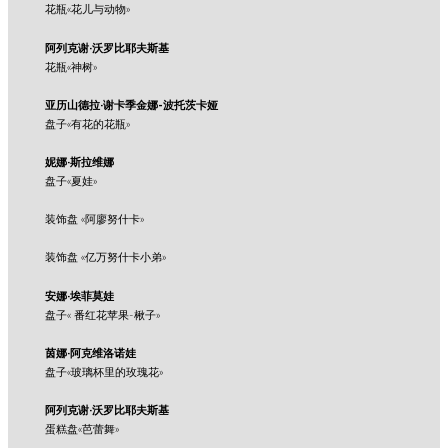
花瓶«花儿与动物»
阿列克谢·沃罗比耶夫斯基
花瓶«神树»
亚历山德拉·谢卡季金娜-波托茨卡娅
盘子«有花的花瓶»
妮娜·斯拉维娜
盘子«夏娃»
装饰盘 «阿廖努什卡»
装饰盘 «亿万努什卡小弟»
安娜·埃菲莫娃
盘子« 番红花苹果-楸子»
茵娜·阿克维洛诺娃
盘子«玻璃杯里的玫瑰花»
阿列克谢·沃罗比耶夫斯基
蛋糕盘«芭蕾舞»