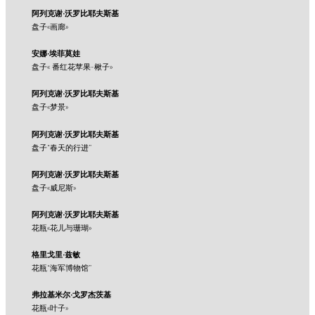
阿列克谢·沃罗比耶夫斯基
盘子«画廊»
安娜·埃菲莫娃
盘子« 番红花苹果-楸子»
阿列克谢·沃罗比耶夫斯基
盘子«梦景»
阿列克谢·沃罗比耶夫斯基
盘子“春天的行进”
阿列克谢·沃罗比耶夫斯基
盘子«威尼斯»
阿列克谢·沃罗比耶夫斯基
花瓶«花儿与珊瑚»
格里戈里·兹敏
花瓶“海军博物馆”
弗拉基米尔·戈罗杰茨基
花瓶«叶子»