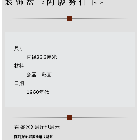
装饰盘 «阿廖努什卡»
尺寸
直径33.3厘米
材料
瓷器，彩画
日期
1960年代
在 瓷器3 展厅也展示
阿列克谢·沃罗比耶夫斯基