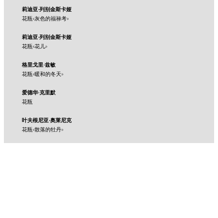
莉迪亚·列别金斯卡娅
花瓶«灰色的福禄考»
莉迪亚·列别金斯卡娅
花瓶«花儿»
格里戈里·兹敏
花瓶«暖和的冬天»
爱德华·克里默
花瓶
叶夫根尼亚·奥莱尼克
花瓶«散落的牡丹»