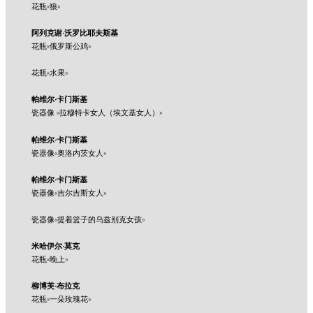
花瓶«狼»
阿列克谢·沃罗比耶夫斯基
花瓶«俄罗斯公鸡»
花瓶«水果»
帕维尔·卡门斯基
瓷器像 «拉穆特卡女人（埃文基女人）»
帕维尔·卡门斯基
瓷器像«奥洛内茨女人»
帕维尔·卡门斯基
瓷器像«吉尔吉斯女人»
瓷器像«提着篮子的乌兹别克女孩»
米哈伊尔·莫克
花瓶«晚上»
柳博芙·布拉克
花瓶«一朵玫瑰花»