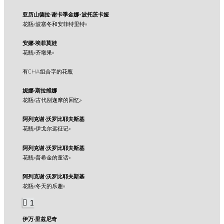
亚历山德拉·谢卡季金娜-波托茨卡娅
花瓶«波塞冬和安菲特里特»
安娜·埃菲莫娃
花瓶«齐墩果»
有CHA组合字的花瓶
妮娜·斯拉维娜
花瓶«古代别迦摩的回忆»
阿列克谢·沃罗比耶夫斯基
花瓶«伊戈尔远征记»
阿列克谢·沃罗比耶夫斯基
花瓶«普希金的童话»
阿列克谢·沃罗比耶夫斯基
花瓶«冬天的乐趣»
1
伊万·里兹尼奇