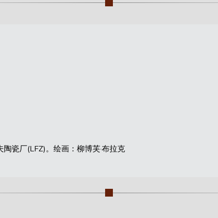
瓷厂(LFZ)。绘画：柳博芙·布拉克