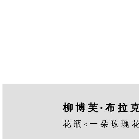
柳博芙·布拉
花瓶«一朵玫瑰花