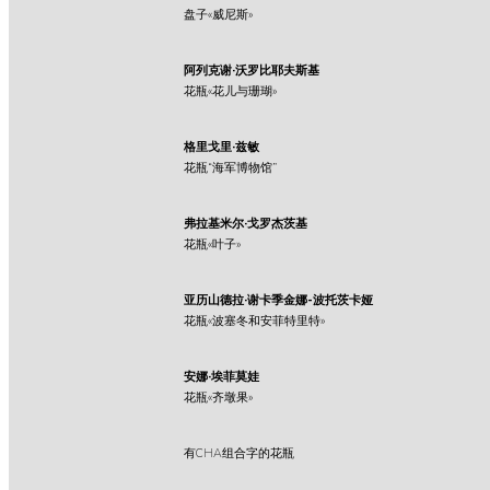
盘子«威尼斯»
阿列克谢·沃罗比耶夫斯基
花瓶«花儿与珊瑚»
格里戈里·兹敏
花瓶“海军博物馆”
弗拉基米尔·戈罗杰茨基
花瓶«叶子»
亚历山德拉·谢卡季金娜-波托茨卡娅
花瓶«波塞冬和安菲特里特»
安娜·埃菲莫娃
花瓶«齐墩果»
有CHA组合字的花瓶