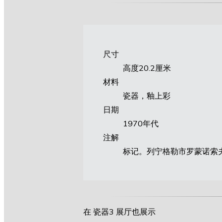
尺寸
高度20.2厘米
材料
瓷器，釉上彩
日期
1970年代
注解
标记。列宁格勒市罗蒙诺索夫陶
在 瓷器3 展厅也展示