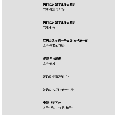
阿列克谢·沃罗比耶夫斯基
花瓶«花儿与动物»
阿列克谢·沃罗比耶夫斯基
花瓶«神树»
亚历山德拉·谢卡季金娜-波托茨卡娅
盘子«有花的花瓶»
妮娜·斯拉维娜
盘子«夏娃»
装饰盘 «阿廖努什卡»
装饰盘 «亿万努什卡小弟»
安娜·埃菲莫娃
盘子« 番红花苹果-楸子»