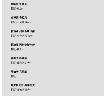
米哈伊尔·莫克
花瓶«晚上»
柳博芙·布拉克
花瓶«一朵玫瑰花»
莉迪亚·列别金斯卡娅
花瓶«灰色的福禄考»
莉迪亚·列别金斯卡娅
花瓶«花儿»
格里戈里·兹敏
花瓶«暖和的冬天»
爱德华·克里默
花瓶
叶夫根尼亚·奥莱尼克
花瓶«散落的牡丹»