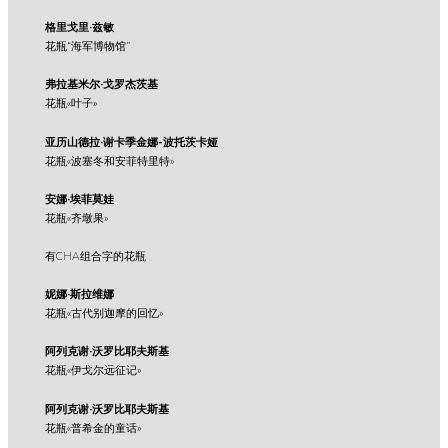
格里戈里·兹敏
花瓶“海军博物馆”
弗拉基米尔·戈罗杰茨基
花瓶«叶子»
亚历山德拉·谢卡季金娜-波托茨卡娅
花瓶«波塞冬和安菲特里特»
安娜·埃菲莫娃
花瓶«齐墩果»
有CHA组合字的花瓶
妮娜·斯拉维娜
花瓶«古代别迦摩的回忆»
阿列克谢·沃罗比耶夫斯基
花瓶«伊戈尔远征记»
阿列克谢·沃罗比耶夫斯基
花瓶«普希金的童话»