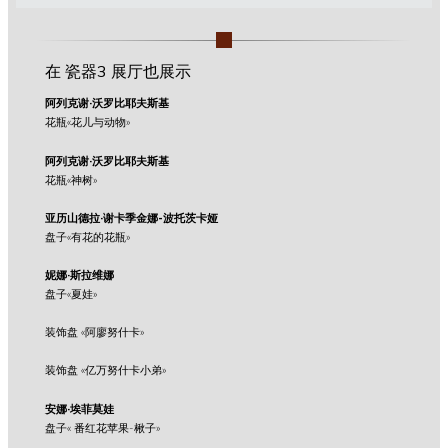
在 瓷器3 展厅也展示
阿列克谢·沃罗比耶夫斯基
花瓶«花儿与动物»
阿列克谢·沃罗比耶夫斯基
花瓶«神树»
亚历山德拉·谢卡季金娜-波托茨卡娅
盘子«有花的花瓶»
妮娜·斯拉维娜
盘子«夏娃»
装饰盘 «阿廖努什卡»
装饰盘 «亿万努什卡小弟»
安娜·埃菲莫娃
盘子« 番红花苹果-楸子»