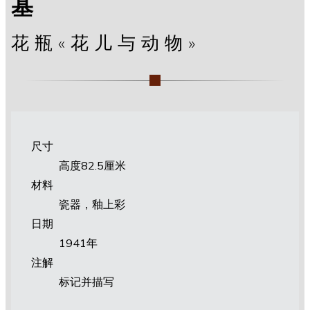
基
花瓶«花儿与动物»
尺寸
高度82.5厘米
材料
瓷器，釉上彩
日期
1941年
注解
标记并描写