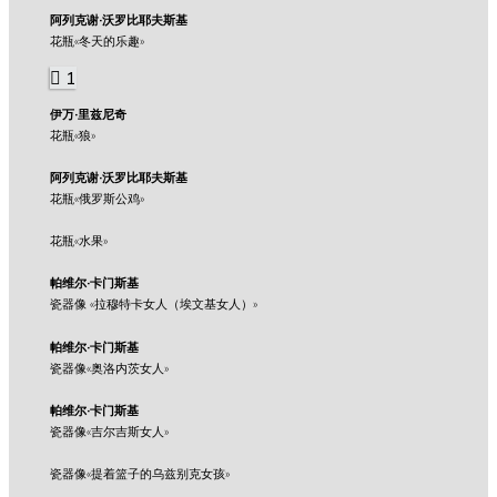
阿列克谢·沃罗比耶夫斯基
花瓶«冬天的乐趣»
1
伊万·里兹尼奇
花瓶«狼»
阿列克谢·沃罗比耶夫斯基
花瓶«俄罗斯公鸡»
花瓶«水果»
帕维尔·卡门斯基
瓷器像 «拉穆特卡女人（埃文基女人）»
帕维尔·卡门斯基
瓷器像«奥洛内茨女人»
帕维尔·卡门斯基
瓷器像«吉尔吉斯女人»
瓷器像«提着篮子的乌兹别克女孩»