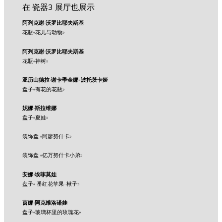
在 瓷器3 展厅也展示
阿列克谢·沃罗比耶夫斯基
花瓶«花儿与动物»
阿列克谢·沃罗比耶夫斯基
花瓶«神树»
亚历山德拉·谢卡季金娜-波托茨卡娅
盘子«有花的花瓶»
妮娜·斯拉维娜
盘子«夏娃»
装饰盘 «阿廖努什卡»
装饰盘 «亿万努什卡小弟»
安娜·埃菲莫娃
盘子« 番红花苹果-楸子»
茵娜·阿克维洛诺娃
盘子«玻璃杯里的玫瑰花»