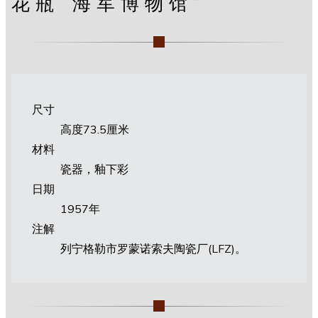
花瓶“海军博物馆”
尺寸
高度73.5厘米
材料
瓷器，釉下彩
日期
1957年
注解
列宁格勒市罗蒙诺索夫陶瓷厂(LFZ)。