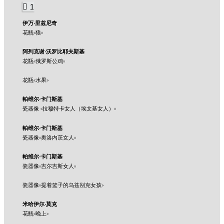
1
伊万·里兹尼奇
花瓶«狼»
阿列克谢·沃罗比耶夫斯基
花瓶«俄罗斯公鸡»
花瓶«水果»
帕维尔·卡门斯基
瓷器像 «拉穆特卡女人（埃文基女人）»
帕维尔·卡门斯基
瓷器像«奥洛内茨女人»
帕维尔·卡门斯基
瓷器像«吉尔吉斯女人»
瓷器像«提着篮子的乌兹别克女孩»
米哈伊尔·莫克
花瓶«晚上»