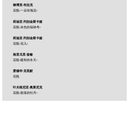
柳博芙·布拉克
花瓶«一朵玫瑰花»
莉迪亚·列别金斯卡娅
花瓶«灰色的福禄考»
莉迪亚·列别金斯卡娅
花瓶«花儿»
格里戈里·兹敏
花瓶«暖和的冬天»
爱德华·克里默
花瓶
叶夫根尼亚·奥莱尼克
花瓶«散落的牡丹»