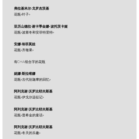
弗拉基米尔·戈罗杰茨基
花瓶«叶子»
亚历山德拉·谢卡季金娜-波托茨卡娅
花瓶«波塞冬和安菲特里特»
安娜·埃菲莫娃
花瓶«齐墩果»
有CHA组合字的花瓶
妮娜·斯拉维娜
花瓶«古代别迦摩的回忆»
阿列克谢·沃罗比耶夫斯基
花瓶«伊戈尔远征记»
阿列克谢·沃罗比耶夫斯基
花瓶«普希金的童话»
阿列克谢·沃罗比耶夫斯基
花瓶«冬天的乐趣»