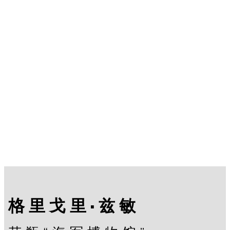
格里戈里·兹敏