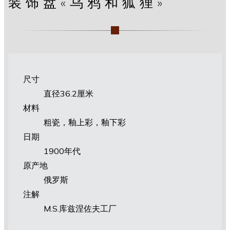
装饰盘«乌鸦和狐狸»
尺寸
直径36.2厘米
材料
粗瓷，釉上彩，釉下彩
日期
1900年代
原产地
俄罗斯
注解
M.S.库兹涅佐夫工厂