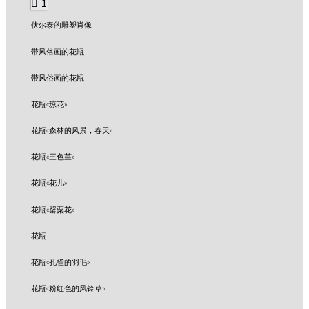
1
伏尔泰的雕塑肖像
带风俗画的花瓶
带风俗画的花瓶
花瓶«琼花»
花瓶«森林的风景，春天»
花瓶«三色堇»
花瓶«花儿»
花瓶«罂粟花»
花瓶
花瓶«孔雀的羽毛»
花瓶«粉红色的风铃草»