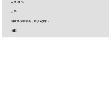
花瓶«牡丹»
盆子
烟灰缸«第比利斯，姆沙克报社»
相框