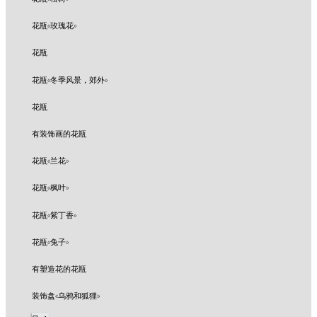
花瓶«玫瑰花»
花瓶
花瓶«冬季风景，郊外»
花瓶
有装饰画的花瓶
花瓶«兰花»
花瓶«枫叶»
花瓶«紫丁香»
花瓶«兔子»
有塑造花的花瓶
装饰盘«乌鸦和狐狸»