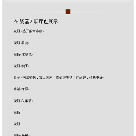
在 瓷器2 展厅也展示
花瓶 «盛开的常春藤»
花瓶«香蒲»
花瓶«玫瑰花»
花瓶«鸭子»
盘子 «掏出荷包，震出国库！真值得赞扬！产品好，价格更好»
水罐«海豚»
花瓶«矢车菊»
花瓶
花瓶
花瓶«松树»