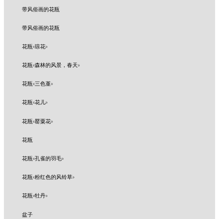
带风俗画的花瓶
带风俗画的花瓶
花瓶«琼花»
花瓶«森林的风景，春天»
花瓶«三色堇»
花瓶«花儿»
花瓶«罂粟花»
花瓶
花瓶«孔雀的羽毛»
花瓶«粉红色的风铃草»
花瓶«牡丹»
盆子