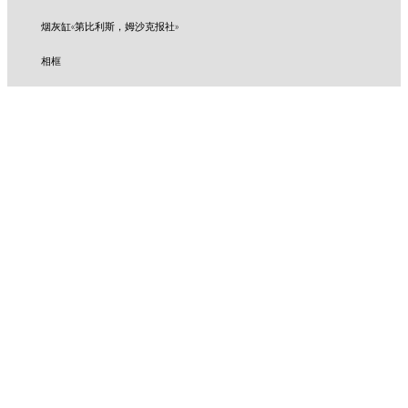
烟灰缸«第比利斯，姆沙克报社»
相框