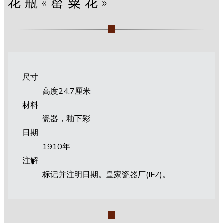
花瓶«罂粟花»
尺寸
高度24.7厘米
材料
瓷器，釉下彩
日期
1910年
注解
标记并注明日期。皇家瓷器厂(IFZ)。