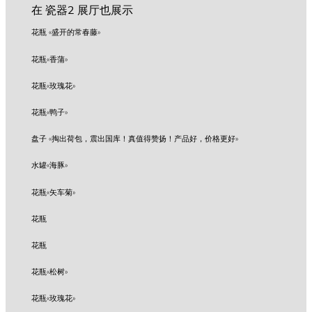
在 瓷器2 展厅也展示
花瓶 «盛开的常春藤»
花瓶«香蒲»
花瓶«玫瑰花»
花瓶«鸭子»
盘子 «掏出荷包，震出国库！真值得赞扬！产品好，价格更好»
水罐«海豚»
花瓶«矢车菊»
花瓶
花瓶
花瓶«松树»
花瓶«玫瑰花»