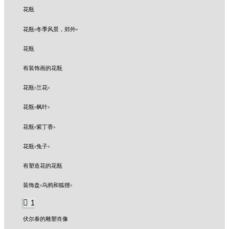
花瓶
花瓶«冬季风景，郊外»
花瓶
有装饰画的花瓶
花瓶«兰花»
花瓶«枫叶»
花瓶«紫丁香»
花瓶«兔子»
有塑造花的花瓶
装饰盘«乌鸦和狐狸»
1
伏尔泰的雕塑肖像