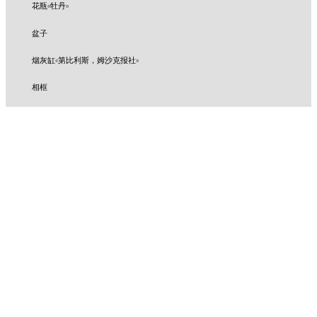
花瓶«牡丹»
盆子
烟灰缸«第比利斯，姆沙克报社»
相框