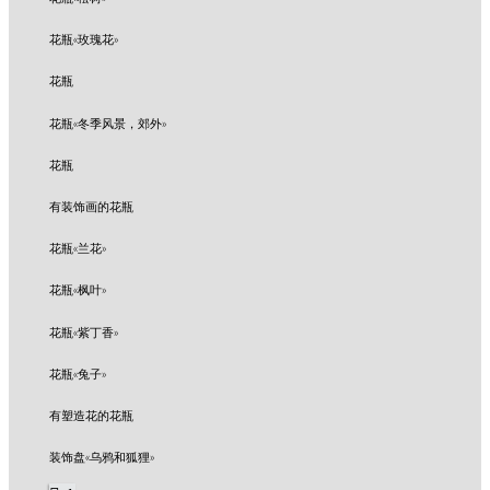
花瓶«玫瑰花»
花瓶
花瓶«冬季风景，郊外»
花瓶
有装饰画的花瓶
花瓶«兰花»
花瓶«枫叶»
花瓶«紫丁香»
花瓶«兔子»
有塑造花的花瓶
装饰盘«乌鸦和狐狸»