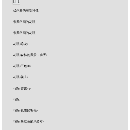
1
伏尔泰的雕塑肖像
带风俗画的花瓶
带风俗画的花瓶
花瓶«琼花»
花瓶«森林的风景，春天»
花瓶«三色堇»
花瓶«花儿»
花瓶«罂粟花»
花瓶
花瓶«孔雀的羽毛»
花瓶«粉红色的风铃草»