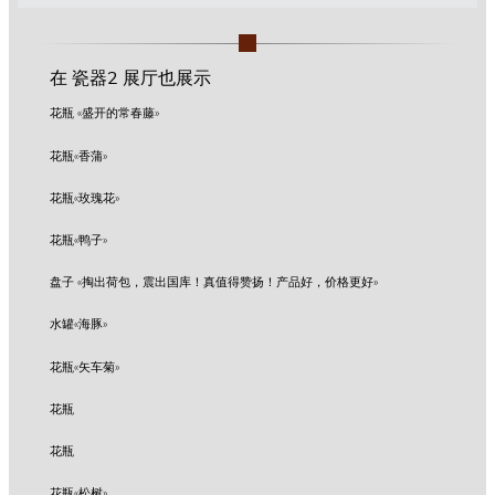
在 瓷器2 展厅也展示
花瓶 «盛开的常春藤»
花瓶«香蒲»
花瓶«玫瑰花»
花瓶«鸭子»
盘子 «掏出荷包，震出国库！真值得赞扬！产品好，价格更好»
水罐«海豚»
花瓶«矢车菊»
花瓶
花瓶
花瓶«松树»