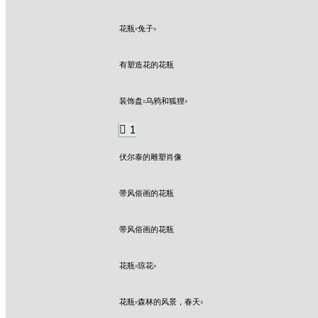
花瓶«兔子»
有塑造花的花瓶
装饰盘«乌鸦和狐狸»
1
伏尔泰的雕塑肖像
带风俗画的花瓶
带风俗画的花瓶
花瓶«琼花»
花瓶«森林的风景，春天»