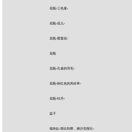
花瓶«三色堇»
花瓶«花儿»
花瓶«罂粟花»
花瓶
花瓶«孔雀的羽毛»
花瓶«粉红色的风铃草»
花瓶«牡丹»
盆子
烟灰缸«第比利斯，姆沙克报社»