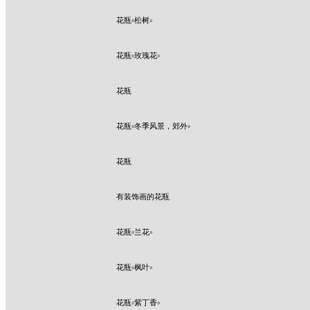
花瓶«松树»
花瓶«玫瑰花»
花瓶
花瓶«冬季风景，郊外»
花瓶
有装饰画的花瓶
花瓶«兰花»
花瓶«枫叶»
花瓶«紫丁香»