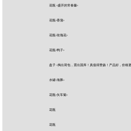
花瓶 «盛开的常春藤»
花瓶«香蒲»
花瓶«玫瑰花»
花瓶«鸭子»
盘子 «掏出荷包，震出国库！真值得赞扬！产品好，价格更
水罐«海豚»
花瓶«矢车菊»
花瓶
花瓶