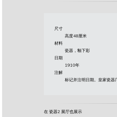
尺寸
高度48厘米
材料
瓷器，釉下彩
日期
1910年
注解
标记并注明日期。皇家瓷器
在 瓷器2 展厅也展示