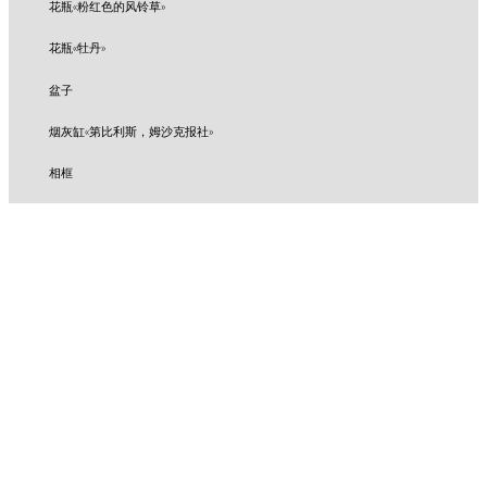
花瓶«粉红色的风铃草»
花瓶«牡丹»
盆子
烟灰缸«第比利斯，姆沙克报社»
相框