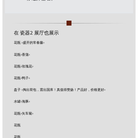
在 瓷器2 展厅也展示
花瓶 «盛开的常春藤»
花瓶«香蒲»
花瓶«玫瑰花»
花瓶«鸭子»
盘子 «掏出荷包，震出国库！真值得赞扬！产品好，价格更好»
水罐«海豚»
花瓶«矢车菊»
花瓶
花瓶