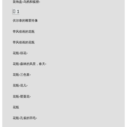
装饰盘«乌鸦和狐狸»
1
伏尔泰的雕塑肖像
带风俗画的花瓶
带风俗画的花瓶
花瓶«琼花»
花瓶«森林的风景，春天»
花瓶«三色堇»
花瓶«花儿»
花瓶«罂粟花»
花瓶
花瓶«孔雀的羽毛»