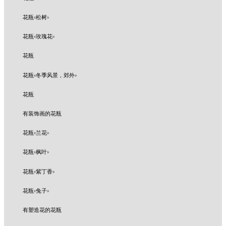
花瓶«松树»
花瓶«玫瑰花»
花瓶
花瓶«冬季风景，郊外»
花瓶
有装饰画的花瓶
花瓶«兰花»
花瓶«枫叶»
花瓶«紫丁香»
花瓶«兔子»
有塑造花的花瓶