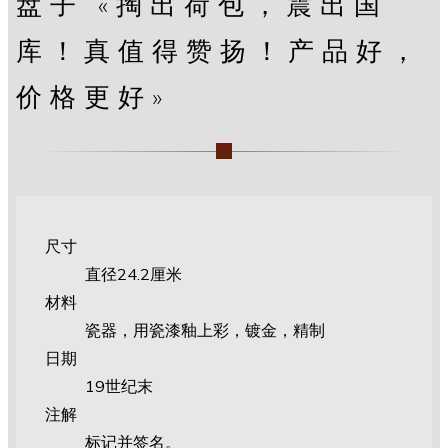
盘子 «掏出荷包，震出国
库！真值得赞扬！产品好，
价格更好»
尺寸
直径24.2厘米
材料
瓷器，用瓷漆釉上彩，镀金，精制
日期
19世纪末
注解
标记并签名。