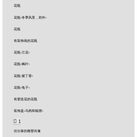
花瓶
花瓶«冬季风景，郊外»
花瓶
有装饰画的花瓶
花瓶«兰花»
花瓶«枫叶»
花瓶«紫丁香»
花瓶«兔子»
有塑造花的花瓶
装饰盘«乌鸦和狐狸»
1
伏尔泰的雕塑肖像