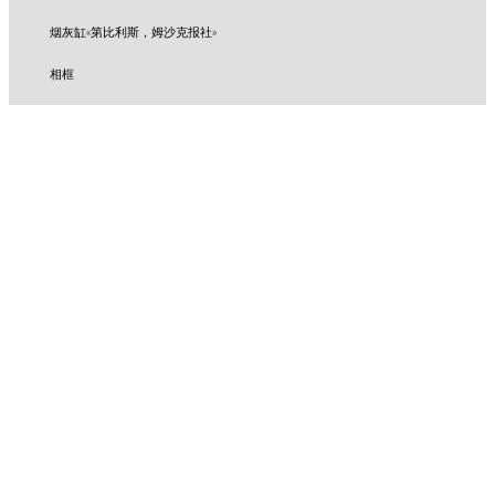
烟灰缸«第比利斯，姆沙克报社»
相框