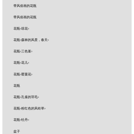
带风俗画的花瓶
带风俗画的花瓶
花瓶«琼花»
花瓶«森林的风景，春天»
花瓶«三色堇»
花瓶«花儿»
花瓶«罂粟花»
花瓶
花瓶«孔雀的羽毛»
花瓶«粉红色的风铃草»
花瓶«牡丹»
盆子