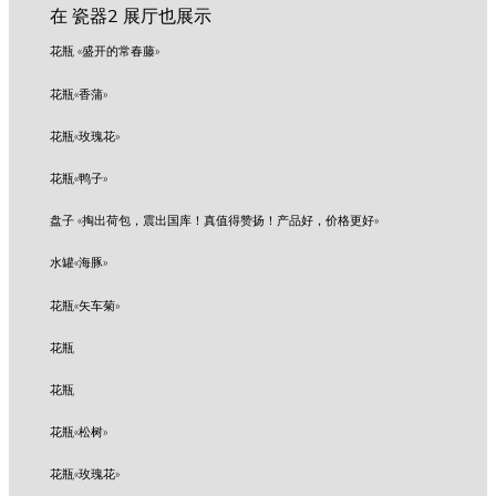
在 瓷器2 展厅也展示
花瓶 «盛开的常春藤»
花瓶«香蒲»
花瓶«玫瑰花»
花瓶«鸭子»
盘子 «掏出荷包，震出国库！真值得赞扬！产品好，价格更好»
水罐«海豚»
花瓶«矢车菊»
花瓶
花瓶
花瓶«松树»
花瓶«玫瑰花»