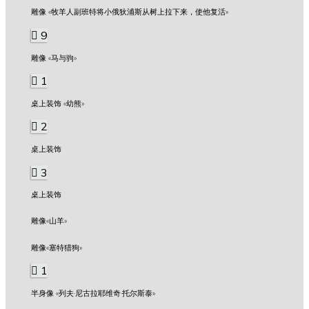
雕像 «牧羊人副班特将小俄狄浦斯从树上拉下来，使他复活»
9
雕像 «马与驹»
1
桌上装饰 «幼熊»
2
桌上装饰
3
桌上装饰
雕像«山羊»
雕像«塞特猎狗»
1
半身像 «列夫·尼古拉耶维奇·托尔斯泰»