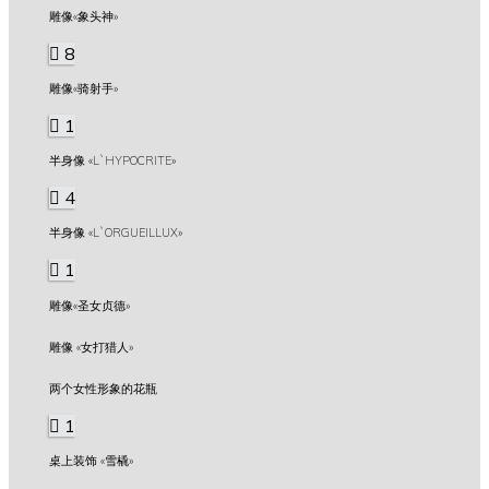
雕像«象头神»
8
雕像«骑射手»
1
半身像 «L`HYPOCRITE»
4
半身像 «L`ORGUEILLUX»
1
雕像«圣女贞德»
雕像 «女打猎人»
两个女性形象的花瓶
1
桌上装饰 «雪橇»