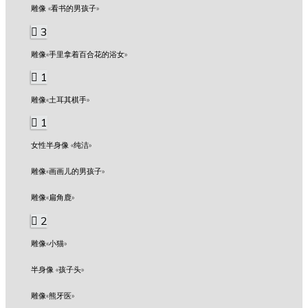
雕像 «看书的男孩子»
3
雕像«手里拿着百合花的浴女»
1
雕像«土耳其棋手»
1
女性半身像 «纯洁»
雕像«画画儿的男孩子»
雕像«扁角鹿»
2
雕像«小猫»
半身像 «孩子头»
雕像«熊牙医»