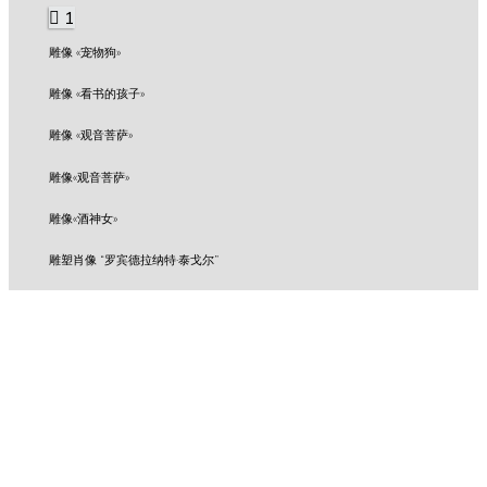
1
雕像 «宠物狗»
雕像 «看书的孩子»
雕像 «观音菩萨»
雕像«观音菩萨»
雕像«酒神女»
雕塑肖像 “罗宾德拉纳特·泰戈尔”