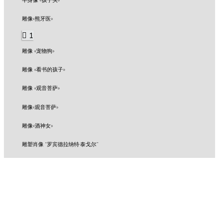
雕像«熊牙医»
1
雕像 «宠物狗»
雕像 «看书的孩子»
雕像 «观音菩萨»
雕像«观音菩萨»
雕像«酒神女»
雕塑肖像 “罗宾德拉纳特·泰戈尔”