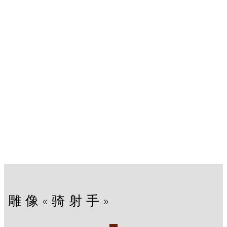
雕像«骑射手»