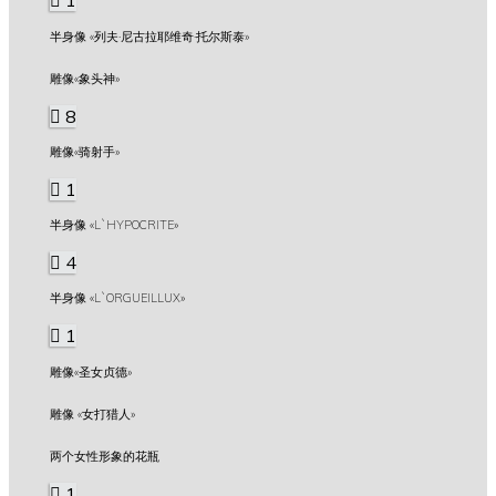
1
半身像 «列夫·尼古拉耶维奇·托尔斯泰»
雕像«象头神»
8
雕像«骑射手»
1
半身像 «L`HYPOCRITE»
4
半身像 «L`ORGUEILLUX»
1
雕像«圣女贞德»
雕像 «女打猎人»
两个女性形象的花瓶
1