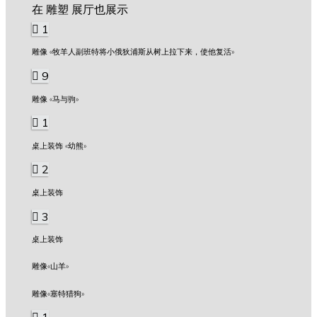
在 雕塑 展厅也展示
1
雕像 «牧羊人副班特将小俄狄浦斯从树上拉下来，使他复活»
9
雕像 «马与驹»
1
桌上装饰 «幼熊»
2
桌上装饰
3
桌上装饰
雕像«山羊»
雕像«塞特猎狗»