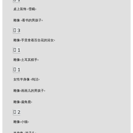
桌上装饰 «雪橇»
雕像 «看书的男孩子»
3
雕像«手里拿着百合花的浴女»
1
雕像«土耳其棋手»
1
女性半身像 «纯洁»
雕像«画画儿的男孩子»
雕像«扁角鹿»
2
雕像«小猫»
半身像 «孩子头»