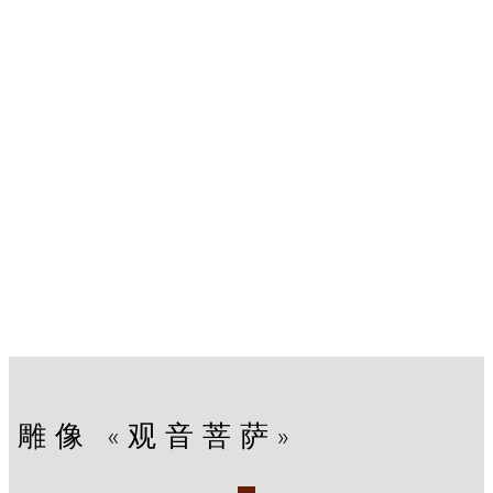
雕像 «观音菩萨»