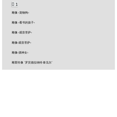
1
雕像 «宠物狗»
雕像 «看书的孩子»
雕像 «观音菩萨»
雕像«观音菩萨»
雕像«酒神女»
雕塑肖像 “罗宾德拉纳特·泰戈尔”