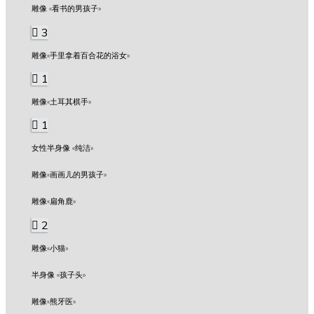
雕像 «看书的男孩子»
3
雕像«手里拿着百合花的浴女»
1
雕像«土耳其棋手»
1
女性半身像 «纯洁»
雕像«画画儿的男孩子»
雕像«扁角鹿»
2
雕像«小猫»
半身像 «孩子头»
雕像«熊牙医»