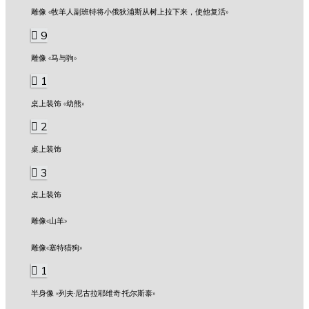
雕像 «牧羊人副班特将小俄狄浦斯从树上拉下来，使他复活»
9
雕像 «马与驹»
1
桌上装饰 «幼熊»
2
桌上装饰
3
桌上装饰
雕像«山羊»
雕像«塞特猎狗»
1
半身像 «列夫·尼古拉耶维奇·托尔斯泰»