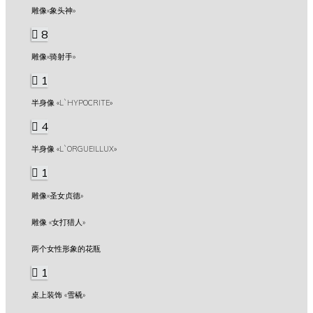
雕像«象头神»
8
雕像«骑射手»
1
半身像 «L`HYPOCRITE»
4
半身像 «L`ORGUEILLUX»
1
雕像«圣女贞德»
雕像 «女打猎人»
两个女性形象的花瓶
1
桌上装饰 «雪橇»