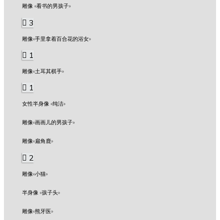
雕像 «看书的男孩子»
3
雕像«手里拿着百合花的浴女»
1
雕像«土耳其棋手»
1
女性半身像 «纯洁»
雕像«画画儿的男孩子»
雕像«扁角鹿»
2
雕像«小猫»
半身像 «孩子头»
雕像«熊牙医»