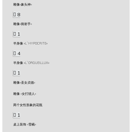
雕像«象头神»
8
雕像«骑射手»
1
半身像 «L`HYPOCRITE»
4
半身像 «L`ORGUEILLUX»
1
雕像«圣女贞德»
雕像 «女打猎人»
两个女性形象的花瓶
1
桌上装饰 «雪橇»