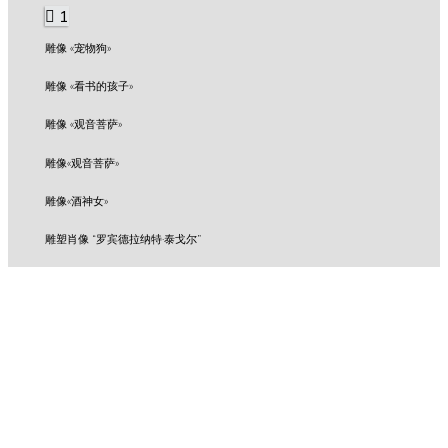
1
雕像 «宠物狗»
雕像 «看书的孩子»
雕像 «观音菩萨»
雕像«观音菩萨»
雕像«酒神女»
雕塑肖像 “罗宾德拉纳特·泰戈尔”