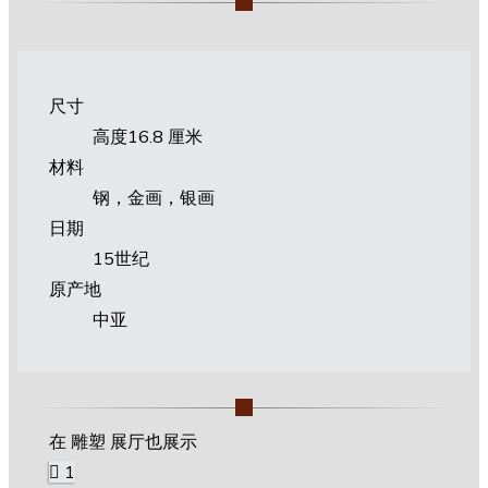
尺寸
高度16.8 厘米
材料
钢，金画，银画
日期
15世纪
原产地
中亚
在 雕塑 展厅也展示
1