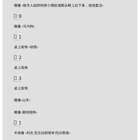
雕像 «牧羊人副班特将小俄狄浦斯从树上拉下来，使他复活»
9
雕像 «马与驹»
1
桌上装饰 «幼熊»
2
桌上装饰
3
桌上装饰
雕像«山羊»
雕像«塞特猎狗»
1
半身像 «列夫·尼古拉耶维奇·托尔斯泰»