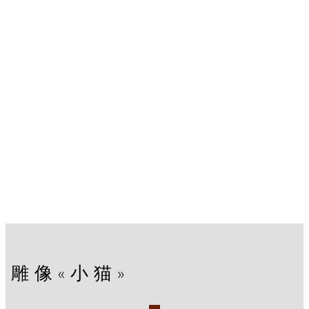
雕像«小猫»