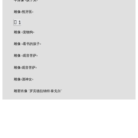
雕像«熊牙医»
1
雕像 «宠物狗»
雕像 «看书的孩子»
雕像 «观音菩萨»
雕像«观音菩萨»
雕像«酒神女»
雕塑肖像 “罗宾德拉纳特·泰戈尔”