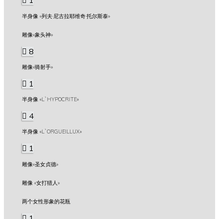
1
半身像 «列夫·尼古拉耶维奇·托尔斯泰»
雕像«象头神»
8
雕像«骑射手»
1
半身像 «L`HYPOCRITE»
4
半身像 «L`ORGUEILLUX»
1
雕像«圣女贞德»
雕像 «女打猎人»
两个女性形象的花瓶
1