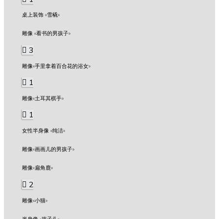
桌上装饰 «雪橇»
雕像 «看书的男孩子»
3
雕像«手里拿着百合花的浴女»
1
雕像«土耳其棋手»
1
女性半身像 «纯洁»
雕像«画画儿的男孩子»
雕像«扁角鹿»
2
雕像«小猫»
半身像 «孩子头»