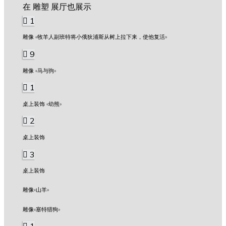
在 雕塑 展厅也展示
1
雕像 «牧羊人副班特将小俄狄浦斯从树上拉下来，使他复活»
9
雕像 «马与驹»
1
桌上装饰 «幼熊»
2
桌上装饰
3
桌上装饰
雕像«山羊»
雕像«塞特猎狗»