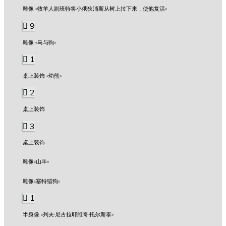
雕像 «牧羊人副班特将小俄狄浦斯从树上拉下来，使他复活»
9
雕像 «马与驹»
1
桌上装饰 «幼熊»
2
桌上装饰
3
桌上装饰
雕像«山羊»
雕像«塞特猎狗»
1
半身像 «列夫·尼古拉耶维奇·托尔斯泰»