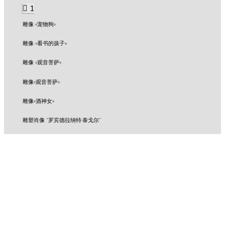
1
雕像 «宠物狗»
雕像 «看书的孩子»
雕像 «观音菩萨»
雕像«观音菩萨»
雕像«酒神女»
雕塑肖像 “罗宾德拉纳特·泰戈尔”