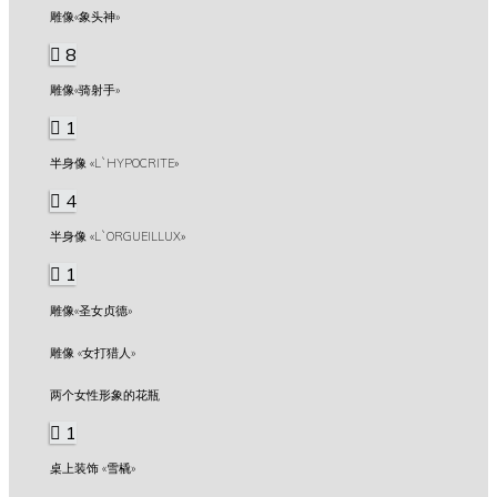
雕像«象头神»
8
雕像«骑射手»
1
半身像 «L`HYPOCRITE»
4
半身像 «L`ORGUEILLUX»
1
雕像«圣女贞德»
雕像 «女打猎人»
两个女性形象的花瓶
1
桌上装饰 «雪橇»