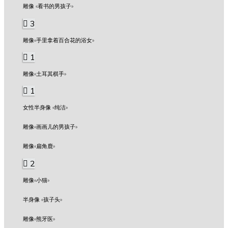
雕像 «看书的男孩子»
3
雕像«手里拿着百合花的浴女»
1
雕像«土耳其棋手»
1
女性半身像 «纯洁»
雕像«画画儿的男孩子»
雕像«扁角鹿»
2
雕像«小猫»
半身像 «孩子头»
雕像«熊牙医»