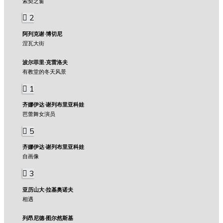
索契之窗
2
阿列克谢·博切尼
涅瓦大街
波尔菲里·克雷洛夫
有教堂的冬天风景
1
齐娜伊达·谢列布里亚科娃
芭蕾舞女演员
5
齐娜伊达·谢列布里亚科娃
自画像
3
亚历山大·拉基奥诺夫
相遇
列昂尼德·图尔然斯基