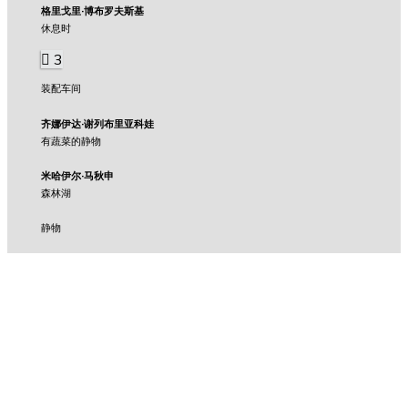
格里戈里·博布罗夫斯基
休息时
3
装配车间
齐娜伊达·谢列布里亚科娃
有蔬菜的静物
米哈伊尔·马秋申
森林湖
静物