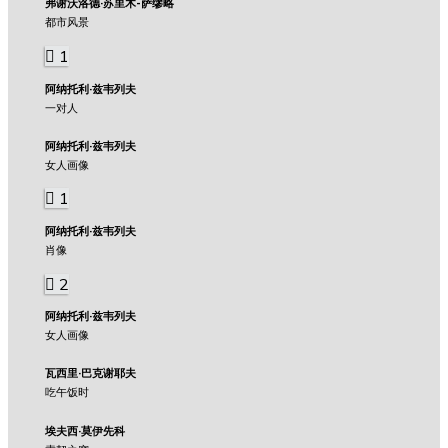
弗谢沃洛德·苏里木-萨缪略
都市风景
1
阿纳托利·兹韦列夫
一对人
阿纳托利·兹韦列夫
女人画像
1
阿纳托利·兹韦列夫
肖像
2
阿纳托利·兹韦列夫
女人画像
瓦西里·巴克谢耶夫
吃午饭时
埃夫西·莫伊先科