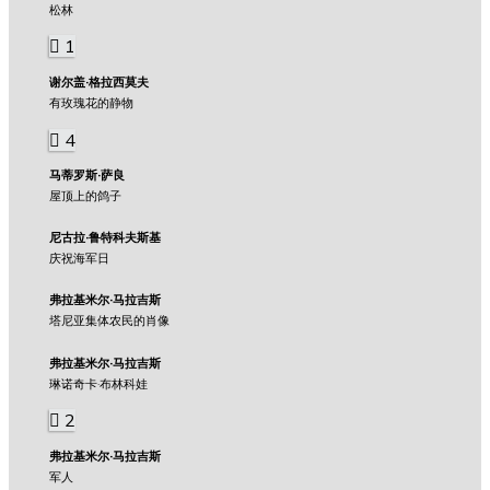
松林
1
谢尔盖·格拉西莫夫
有玫瑰花的静物
4
马蒂罗斯·萨良
屋顶上的鸽子
尼古拉·鲁特科夫斯基
庆祝海军日
弗拉基米尔·马拉吉斯
塔尼亚集体农民的肖像
弗拉基米尔·马拉吉斯
琳诺奇卡·布林科娃
2
弗拉基米尔·马拉吉斯
军人