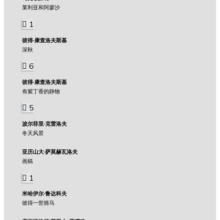
莱利亚和阿廖沙
1
彼得·康查洛夫斯基
深秋
6
彼得·康查洛夫斯基
有紫丁香的静物
5
波尔菲里·克雷洛夫
冬天风景
亚历山大·萨莫赫瓦洛夫
画稿
1
米哈伊尔·鲁达科夫
彼得一世骑马