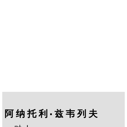
阿纳托利·兹韦列夫