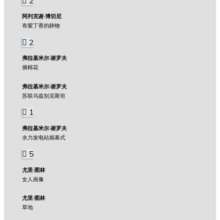
2
阿列克谢·博切尼
有紫丁香的静物
2
弗拉基米尔·谢罗夫
摘棉花
弗拉基米尔·谢罗夫
苏联乌兹别克斯坦
1
弗拉基米尔·谢罗夫
水力发电站揭幕式
5
尤里·图林
女人画像
尤里·图林
草地