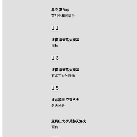
马克·夏加尔
莱利亚和阿廖沙
1
彼得·康查洛夫斯基
深秋
6
彼得·康查洛夫斯基
有紫丁香的静物
5
波尔菲里·克雷洛夫
冬天风景
亚历山大·萨莫赫瓦洛夫
画稿