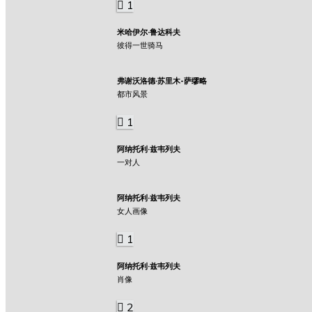
1
米哈伊尔·鲁达科夫
彼得一世骑马
弗谢沃洛德·苏里木-萨缪略
都市风景
1
阿纳托利·兹韦列夫
一对人
阿纳托利·兹韦列夫
女人画像
1
阿纳托利·兹韦列夫
肖像
2