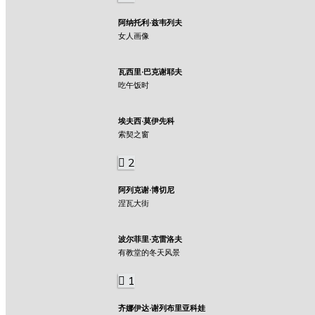
阿纳托利·兹韦列夫
女人画像
瓦西里·巴克谢耶夫
吃午饭时
埃夫西·莫伊先科
索契之窗
2
阿列克谢·博切尼
涅瓦大街
波尔菲里·克雷洛夫
有教堂的冬天风景
1
齐娜伊达·谢列布里亚科娃