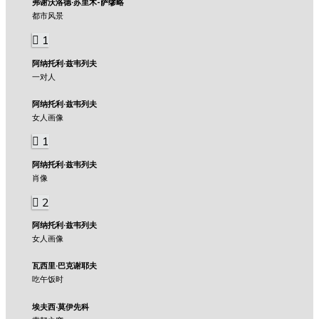
弗谢沃洛德·苏里木-萨缪略
都市风景
1
阿纳托利·兹韦列夫
一对人
阿纳托利·兹韦列夫
女人画像
1
阿纳托利·兹韦列夫
肖像
2
阿纳托利·兹韦列夫
女人画像
瓦西里·巴克谢耶夫
吃午饭时
埃夫西·莫伊先科