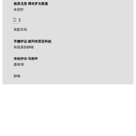
格里戈里·博布罗夫斯基
休息时
3
装配车间
齐娜伊达·谢列布里亚科娃
有蔬菜的静物
米哈伊尔·马秋申
森林湖
静物