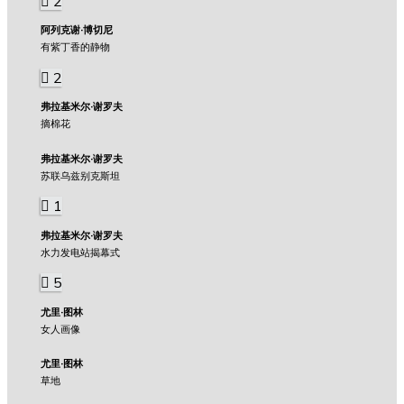
2
阿列克谢·博切尼
有紫丁香的静物
2
弗拉基米尔·谢罗夫
摘棉花
弗拉基米尔·谢罗夫
苏联乌兹别克斯坦
1
弗拉基米尔·谢罗夫
水力发电站揭幕式
5
尤里·图林
女人画像
尤里·图林
草地