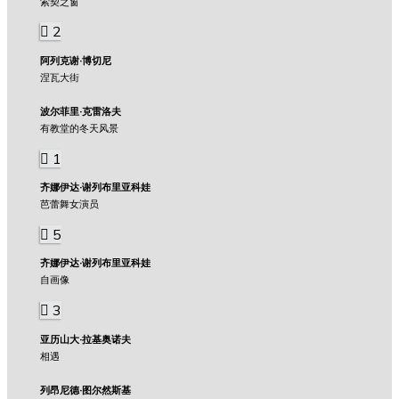
索契之窗
2
阿列克谢·博切尼
涅瓦大街
波尔菲里·克雷洛夫
有教堂的冬天风景
1
齐娜伊达·谢列布里亚科娃
芭蕾舞女演员
5
齐娜伊达·谢列布里亚科娃
自画像
3
亚历山大·拉基奥诺夫
相遇
列昂尼德·图尔然斯基