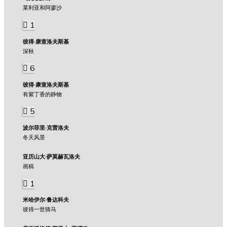
莱利亚和阿廖沙
1
彼得·康查洛夫斯基
深秋
6
彼得·康查洛夫斯基
有紫丁香的静物
5
波尔菲里·克雷洛夫
冬天风景
亚历山大·萨莫赫瓦洛夫
画稿
1
米哈伊尔·鲁达科夫
彼得一世骑马