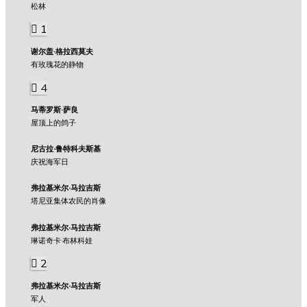
松林
1
谢尔盖·格拉西莫夫
有玫瑰花的静物
4
马蒂罗斯·萨良
屋顶上的鸽子
尼古拉·鲁特科夫斯基
庆祝海军日
弗拉基米尔·马拉吉斯
塔尼亚集体农民的肖像
弗拉基米尔·马拉吉斯
琳诺奇卡·布林科娃
2
弗拉基米尔·马拉吉斯
军人