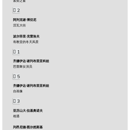
索契之窗
2
阿列克谢·博切尼
涅瓦大街
波尔菲里·克雷洛夫
有教堂的冬天风景
1
齐娜伊达·谢列布里亚科娃
芭蕾舞女演员
5
齐娜伊达·谢列布里亚科娃
自画像
3
亚历山大·拉基奥诺夫
相遇
列昂尼德·图尔然斯基