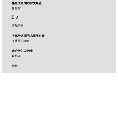
格里戈里·博布罗夫斯基
休息时
3
装配车间
齐娜伊达·谢列布里亚科娃
有蔬菜的静物
米哈伊尔·马秋申
森林湖
静物