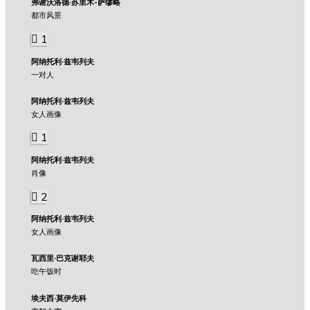
弗谢沃洛德·苏里木-萨缪略
都市风景
1
阿纳托利·兹韦列夫
一对人
阿纳托利·兹韦列夫
女人画像
1
阿纳托利·兹韦列夫
肖像
2
阿纳托利·兹韦列夫
女人画像
瓦西里·巴克谢耶夫
吃午饭时
埃夫西·莫伊先科