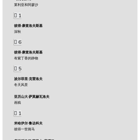
莱利亚和阿廖沙
1
彼得·康查洛夫斯基
深秋
6
彼得·康查洛夫斯基
有紫丁香的静物
5
波尔菲里·克雷洛夫
冬天风景
亚历山大·萨莫赫瓦洛夫
画稿
1
米哈伊尔·鲁达科夫
彼得一世骑马