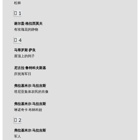
松林
1
谢尔盖·格拉西莫夫
有玫瑰花的静物
4
马蒂罗斯·萨良
屋顶上的鸽子
尼古拉·鲁特科夫斯基
庆祝海军日
弗拉基米尔·马拉吉斯
塔尼亚集体农民的肖像
弗拉基米尔·马拉吉斯
琳诺奇卡·布林科娃
2
弗拉基米尔·马拉吉斯
军人