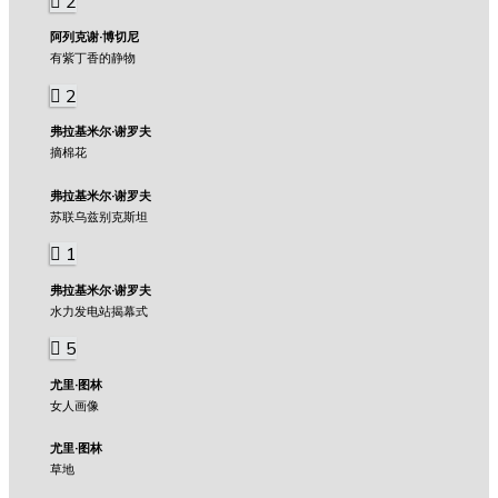
2
阿列克谢·博切尼
有紫丁香的静物
2
弗拉基米尔·谢罗夫
摘棉花
弗拉基米尔·谢罗夫
苏联乌兹别克斯坦
1
弗拉基米尔·谢罗夫
水力发电站揭幕式
5
尤里·图林
女人画像
尤里·图林
草地