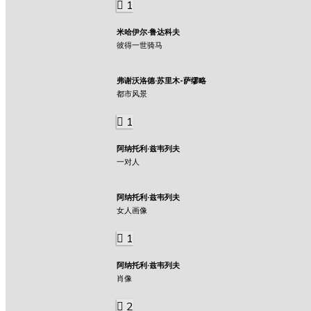
1
米哈伊尔·鲁达科夫
彼得一世骑马
弗谢沃洛德·苏里木-萨缪略
都市风景
1
阿纳托利·兹韦列夫
一对人
阿纳托利·兹韦列夫
女人画像
1
阿纳托利·兹韦列夫
肖像
2