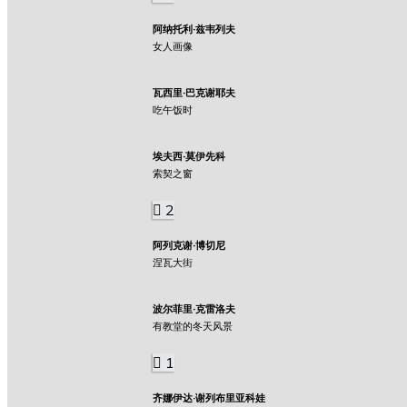
阿纳托利·兹韦列夫
女人画像
瓦西里·巴克谢耶夫
吃午饭时
埃夫西·莫伊先科
索契之窗
2
阿列克谢·博切尼
涅瓦大街
波尔菲里·克雷洛夫
有教堂的冬天风景
1
齐娜伊达·谢列布里亚科娃