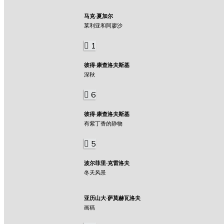
马克·夏加尔
莱利亚和阿廖沙
1
彼得·康查洛夫斯基
深秋
6
彼得·康查洛夫斯基
有紫丁香的静物
5
波尔菲里·克雷洛夫
冬天风景
亚历山大·萨莫赫瓦洛夫
画稿